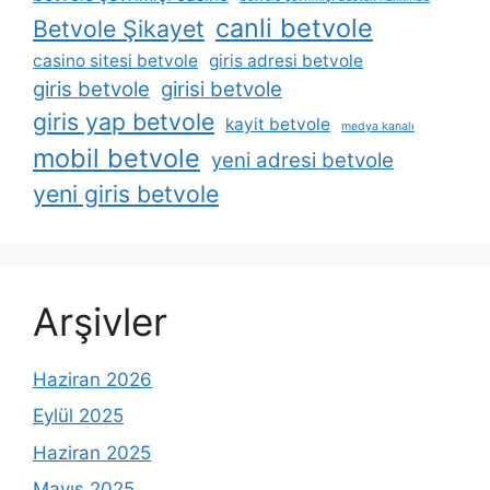
canli betvole
Betvole Şikayet
casino sitesi betvole
giris adresi betvole
giris betvole
girisi betvole
giris yap betvole
kayit betvole
medya kanalı
mobil betvole
yeni adresi betvole
yeni giris betvole
Arşivler
Haziran 2026
Eylül 2025
Haziran 2025
Mayıs 2025