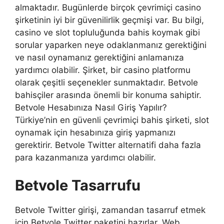
almaktadır. Bugünlerde birçok çevrimiçi casino
şirketinin iyi bir güvenilirlik geçmişi var. Bu bilgi,
casino ve slot topluluğunda bahis koymak gibi
sorular yaparken neye odaklanmanız gerektiğini
ve nasıl oynamanız gerektiğini anlamanıza
yardımcı olabilir. Şirket, bir casino platformu
olarak çeşitli seçenekler sunmaktadır. Betvole
bahisçiler arasında önemli bir konuma sahiptir.
Betvole Hesabınıza Nasıl Giriş Yapılır?
Türkiye’nin en güvenli çevrimiçi bahis şirketi, slot
oynamak için hesabınıza giriş yapmanızı
gerektirir. Betvole Twitter alternatifi daha fazla
para kazanmanıza yardımcı olabilir.
Betvole Tasarrufu
Betvole Twitter girişi, zamandan tasarruf etmek
için Betvole Twitter paketini hazırlar. Web