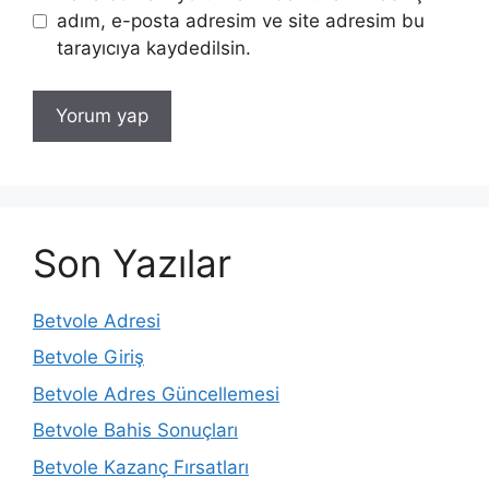
adım, e-posta adresim ve site adresim bu
tarayıcıya kaydedilsin.
Son Yazılar
Betvole Adresi
Betvole Giriş
Betvole Adres Güncellemesi
Betvole Bahis Sonuçları
Betvole Kazanç Fırsatları