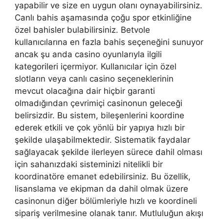
yapabilir ve size en uygun olanı oynayabilirsiniz.
Canlı bahis aşamasında çoğu spor etkinliğine
özel bahisler bulabilirsiniz. Betvole
kullanıcılarına en fazla bahis seçeneğini sunuyor
ancak şu anda casino oyunlarıyla ilgili
kategorileri içermiyor. Kullanıcılar için özel
slotların veya canlı casino seçeneklerinin
mevcut olacağına dair hiçbir garanti
olmadığından çevrimiçi casinonun geleceği
belirsizdir. Bu sistem, bileşenlerini koordine
ederek etkili ve çok yönlü bir yapıya hızlı bir
şekilde ulaşabilmektedir. Sistematik faydalar
sağlayacak şekilde ilerleyen sürece dahil olması
için sahanızdaki sisteminizi nitelikli bir
koordinatöre emanet edebilirsiniz. Bu özellik,
lisanslama ve ekipman da dahil olmak üzere
casinonun diğer bölümleriyle hızlı ve koordineli
sipariş verilmesine olanak tanır. Mutluluğun akışı