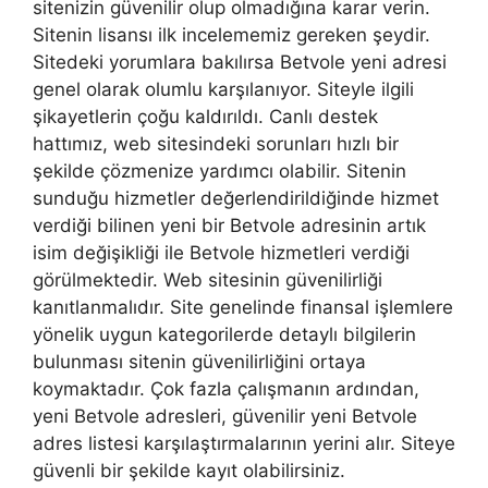
sitenizin güvenilir olup olmadığına karar verin.
Sitenin lisansı ilk incelememiz gereken şeydir.
Sitedeki yorumlara bakılırsa Betvole yeni adresi
genel olarak olumlu karşılanıyor. Siteyle ilgili
şikayetlerin çoğu kaldırıldı. Canlı destek
hattımız, web sitesindeki sorunları hızlı bir
şekilde çözmenize yardımcı olabilir. Sitenin
sunduğu hizmetler değerlendirildiğinde hizmet
verdiği bilinen yeni bir Betvole adresinin artık
isim değişikliği ile Betvole hizmetleri verdiği
görülmektedir. Web sitesinin güvenilirliği
kanıtlanmalıdır. Site genelinde finansal işlemlere
yönelik uygun kategorilerde detaylı bilgilerin
bulunması sitenin güvenilirliğini ortaya
koymaktadır. Çok fazla çalışmanın ardından,
yeni Betvole adresleri, güvenilir yeni Betvole
adres listesi karşılaştırmalarının yerini alır. Siteye
güvenli bir şekilde kayıt olabilirsiniz.