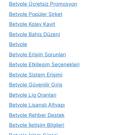
Betvole Ücretsiz Promosyon
Betvole Popüler Şirket
Betvole Kolay Kayıt
Betvole Bahis Düzeni
Betvole
Betvole Erişim Sorunları
Betvole Etkileşim Seçenekleri
Betvole Sistem Erişimi
Betvole Güvenilir Giriş
Betvole Lig Oranları
Betvole Lisanslı Altyapı
Betvole Rehber Destek
Betvole İletişim Bilgileri