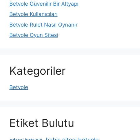
Betvole Güvenilir Bir Altyapı
Betvole Kullanıcıları
Betvole Rulet Nasıl Oynanır
Betvole Oyun Sitesi
Kategoriler
Betvole
Etiket Bulutu
bahis sitesi betvole