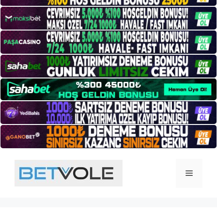
İçeriğe
atla
Menü