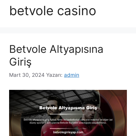
betvole casino
Betvole Altyapısına
Giriş
Mart 30, 2024
Yazarı:
admin