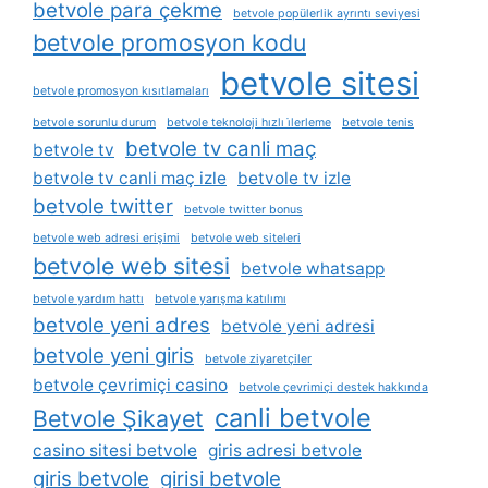
betvole para çekme
betvole popülerlik ayrıntı seviyesi
betvole promosyon kodu
betvole sitesi
betvole promosyon kısıtlamaları
betvole sorunlu durum
betvole teknoloji hızlı i̇lerleme
betvole tenis
betvole tv canli maç
betvole tv
betvole tv canli maç izle
betvole tv izle
betvole twitter
betvole twitter bonus
betvole web adresi erişimi
betvole web siteleri
betvole web sitesi
betvole whatsapp
betvole yardım hattı
betvole yarışma katılımı
betvole yeni adres
betvole yeni adresi
betvole yeni giris
betvole ziyaretçiler
betvole çevrimiçi casino
betvole çevrimiçi destek hakkında
canli betvole
Betvole Şikayet
casino sitesi betvole
giris adresi betvole
giris betvole
girisi betvole