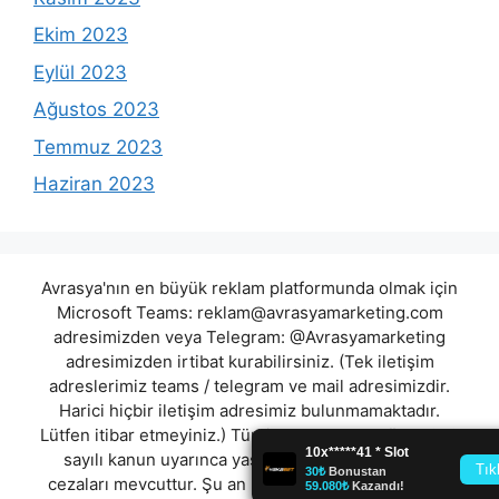
Ekim 2023
Eylül 2023
Ağustos 2023
Temmuz 2023
Haziran 2023
Avrasya'nın en büyük reklam platformunda olmak için
Microsoft Teams:
reklam@avrasyamarketing.com
adresimizden veya Telegram: @Avrasyamarketing
adresimizden irtibat kurabilirsiniz. (Tek iletişim
adreslerimiz teams / telegram ve mail adresimizdir.
Harici hiçbir iletişim adresimiz bulunmamaktadır.
Lütfen itibar etmeyiniz.) Türkiye yasalarına göre 7258
sayılı kanun uyarınca yasa dışı bahis oynamanın
cezaları mevcuttur. Şu an bulunduğunuz site hiç bir