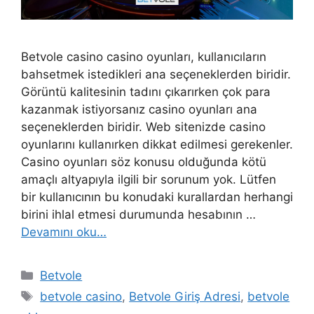
Betvole casino casino oyunları, kullanıcıların
bahsetmek istedikleri ana seçeneklerden biridir.
Görüntü kalitesinin tadını çıkarırken çok para
kazanmak istiyorsanız casino oyunları ana
seçeneklerden biridir. Web sitenizde casino
oyunlarını kullanırken dikkat edilmesi gerekenler.
Casino oyunları söz konusu olduğunda kötü
amaçlı altyapıyla ilgili bir sorunum yok. Lütfen
bir kullanıcının bu konudaki kurallardan herhangi
birini ihlal etmesi durumunda hesabının …
Devamını oku…
Kategoriler
Betvole
Etiketler
betvole casino
,
Betvole Giriş Adresi
,
betvole