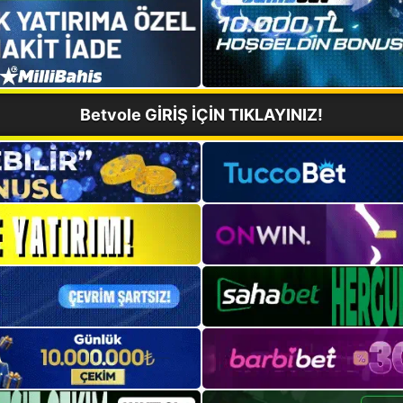
Betvole GİRİŞ İÇİN TIKLAYINIZ!