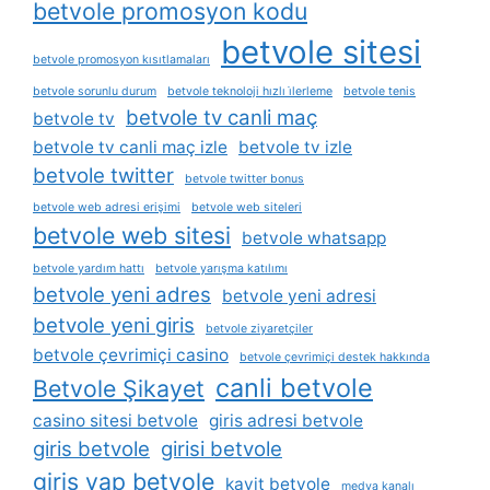
betvole promosyon kodu
betvole sitesi
betvole promosyon kısıtlamaları
betvole sorunlu durum
betvole teknoloji hızlı i̇lerleme
betvole tenis
betvole tv canli maç
betvole tv
betvole tv canli maç izle
betvole tv izle
betvole twitter
betvole twitter bonus
betvole web adresi erişimi
betvole web siteleri
betvole web sitesi
betvole whatsapp
betvole yardım hattı
betvole yarışma katılımı
betvole yeni adres
betvole yeni adresi
betvole yeni giris
betvole ziyaretçiler
betvole çevrimiçi casino
betvole çevrimiçi destek hakkında
canli betvole
Betvole Şikayet
casino sitesi betvole
giris adresi betvole
giris betvole
girisi betvole
giris yap betvole
kayit betvole
medya kanalı