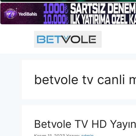
İçeriğe
atla
betvole tv canli
Betvole TV HD Yayın
Kasım 11, 2023
Yazarı:
admin