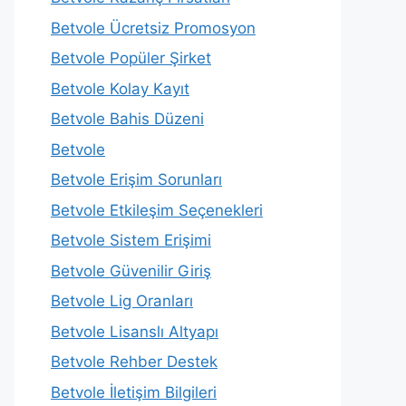
Betvole Ücretsiz Promosyon
Betvole Popüler Şirket
Betvole Kolay Kayıt
Betvole Bahis Düzeni
Betvole
Betvole Erişim Sorunları
Betvole Etkileşim Seçenekleri
Betvole Sistem Erişimi
Betvole Güvenilir Giriş
Betvole Lig Oranları
Betvole Lisanslı Altyapı
Betvole Rehber Destek
Betvole İletişim Bilgileri