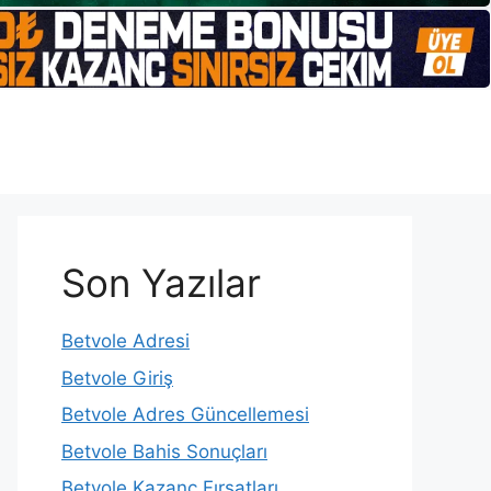
Son Yazılar
Betvole Adresi
Betvole Giriş
Betvole Adres Güncellemesi
Betvole Bahis Sonuçları
Betvole Kazanç Fırsatları