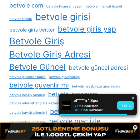
betvole com
betvole finansal başarı
betvole finansal ticaret
betvole girisi
betvole fonları
betvole giris yap
betvole giris twitter
Betvole Giriş
Betvole Giriş Adresi
Betvole Güncel
betvole güncel adresi
betvole güvenilir bahis
betvole güvenilirliği
betvole güvenlir mi
betvole hesabınıza giriş yapın
betvole instagram
betvole hesap bilgileri
betvole kayit
betvole i̇nternetten para kazanma
betvole kaç oldu
betvole kayıtlı adresleri
betvole maç izle
betvole lokasyon bahis
×
betvole maç izleme
betvole medya kanalı