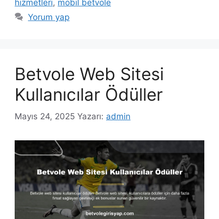
hizmetleri
,
mobil betvole
Yorum yap
Betvole Web Sitesi
Kullanıcılar Ödüller
Mayıs 24, 2025
Yazarı:
admin