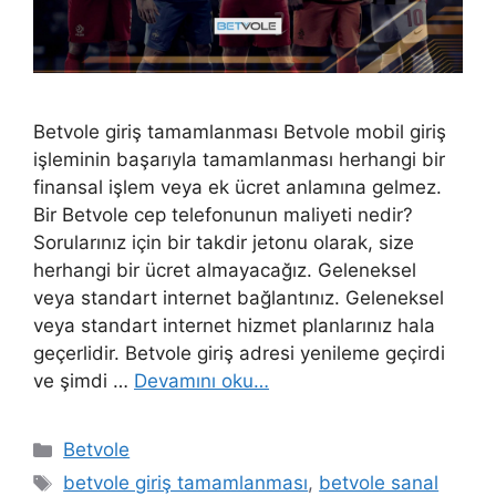
Betvole giriş tamamlanması Betvole mobil giriş
işleminin başarıyla tamamlanması herhangi bir
finansal işlem veya ek ücret anlamına gelmez.
Bir Betvole cep telefonunun maliyeti nedir?
Sorularınız için bir takdir jetonu olarak, size
herhangi bir ücret almayacağız. Geleneksel
veya standart internet bağlantınız. Geleneksel
veya standart internet hizmet planlarınız hala
geçerlidir. Betvole giriş adresi yenileme geçirdi
ve şimdi …
Devamını oku…
Kategoriler
Betvole
Etiketler
betvole giriş tamamlanması
,
betvole sanal