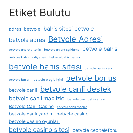
Etiket Bulutu
bahis sitesi betvole
adresi betvole
Betvole Adresi
betvole adres
betvole bahis
betvole android tenis
betvole anlam açıklama
betvole bahis faaliyetleri
betvole bahis hesabı
betvole bahis sitesi
betvole bahis çarkı
betvole bonus
betvole başarı
betvole blog bilgisi
betvole canli destek
betvole canli
betvole canli maç izle
betvole canlı bahis sitesi
Betvole Canlı Casino
betvole canlı maçlar
betvole canlı yardım
betvole casino
betvole casino oyunları
betvole casino sitesi
betvole cep telefonu