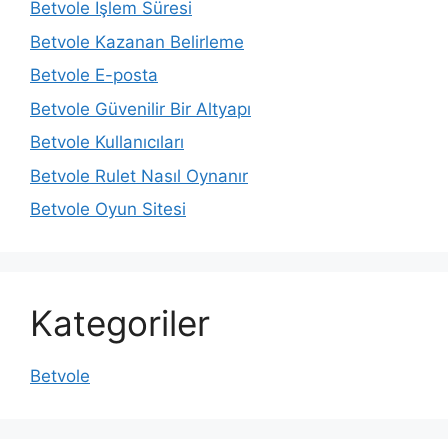
Betvole İşlem Süresi
Betvole Kazanan Belirleme
Betvole E-posta
Betvole Güvenilir Bir Altyapı
Betvole Kullanıcıları
Betvole Rulet Nasıl Oynanır
Betvole Oyun Sitesi
Kategoriler
Betvole