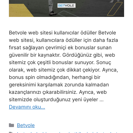
Betvole web sitesi kullanıcılar ödüller Betvole
web sitesi, kullanıcılara ödüller için daha fazla
fırsat sağlayan çevrimiçi ek bonuslar sunan
güvenilir bir kaynaktır. Gördüğünüz gibi, web
sitemiz çok çeşitli bonuslar sunuyor. Sonuç
olarak, web sitemiz çok dikkat çekiyor. Ayrıca,
bonus spin olmadığından, herhangi bir
gereksinimi karşılamak zorunda kalmadan
kazançlarınızı çıkarabilirsiniz. Ayrıca, web
sitemizde oluşturduğunuz yeni üyeler …
Devamını oku…
Kategoriler
Betvole
Etiketler