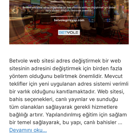
Betvole web sitesi adres değiştirmek bir web
sitesinin adresini değiştirmek için birden fazla
yöntem olduğunu belirtmek önemlidir. Mevcut
teklifler için yeni uygulanan adres sistemi verimli
bir varlık olduğunu kanıtlamaktadır. Web sitesi,
bahis seçenekleri, canlı yayınlar ve sunduğu
tüm olanakları sağlayarak gerekli hizmetlere
bağlılığı artırır. Yapılandırılmış eğitim için sağlam
bir temel sağlayarak, bu yapı, canlı bahisler …
Devamını oku…