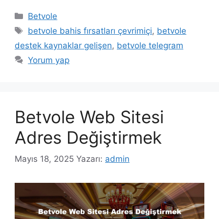
Kategoriler
Betvole
Etiketler
betvole bahis fırsatları çevrimiçi
,
betvole
destek kaynaklar gelişen
,
betvole telegram
Yorum yap
Betvole Web Sitesi
Adres Değiştirmek
Mayıs 18, 2025
Yazarı:
admin