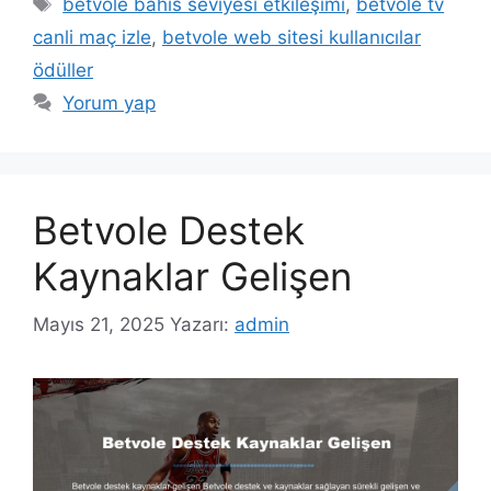
betvole bahis seviyesi etkileşimi
,
betvole tv
canli maç izle
,
betvole web sitesi kullanıcılar
ödüller
Yorum yap
Betvole Destek
Kaynaklar Gelişen
Mayıs 21, 2025
Yazarı:
admin