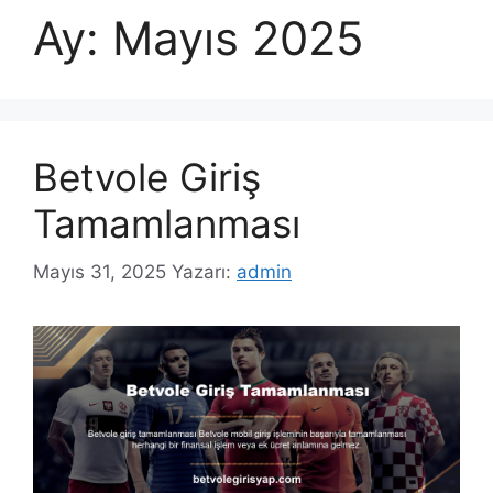
Ay:
Mayıs 2025
Betvole Giriş
Tamamlanması
Mayıs 31, 2025
Yazarı:
admin