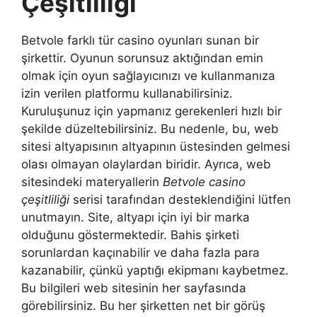
Çeşitliliği
Betvole farklı tür casino oyunları sunan bir
şirkettir. Oyunun sorunsuz aktığından emin
olmak için oyun sağlayıcınızı ve kullanmanıza
izin verilen platformu kullanabilirsiniz.
Kuruluşunuz için yapmanız gerekenleri hızlı bir
şekilde düzeltebilirsiniz. Bu nedenle, bu, web
sitesi altyapısının altyapının üstesinden gelmesi
olası olmayan olaylardan biridir. Ayrıca, web
sitesindeki materyallerin
Betvole casino
çeşitliliği
serisi tarafından desteklendiğini lütfen
unutmayın. Site, altyapı için iyi bir marka
olduğunu göstermektedir. Bahis şirketi
sorunlardan kaçınabilir ve daha fazla para
kazanabilir, çünkü yaptığı ekipmanı kaybetmez.
Bu bilgileri web sitesinin her sayfasında
görebilirsiniz. Bu her şirketten net bir görüş