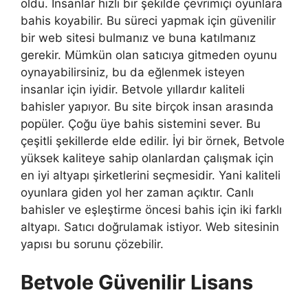
oldu. İnsanlar hızlı bir şekilde çevrimiçi oyunlara
bahis koyabilir. Bu süreci yapmak için güvenilir
bir web sitesi bulmanız ve buna katılmanız
gerekir. Mümkün olan satıcıya gitmeden oyunu
oynayabilirsiniz, bu da eğlenmek isteyen
insanlar için iyidir. Betvole yıllardır kaliteli
bahisler yapıyor. Bu site birçok insan arasında
popüler. Çoğu üye bahis sistemini sever. Bu
çeşitli şekillerde elde edilir. İyi bir örnek, Betvole
yüksek kaliteye sahip olanlardan çalışmak için
en iyi altyapı şirketlerini seçmesidir. Yani kaliteli
oyunlara giden yol her zaman açıktır. Canlı
bahisler ve eşleştirme öncesi bahis için iki farklı
altyapı. Satıcı doğrulamak istiyor. Web sitesinin
yapısı bu sorunu çözebilir.
Betvole Güvenilir Lisans