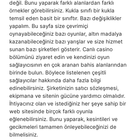
değil. Bunu yaparak farklı alanlardan farklı
örnekler görebilirsiniz. Kukla sınıfı bir kukla
temsil eden basit bir sınıftır. Bazı değişiklikler
yapalım. Bu sayfa size çevrimiçi
oynayabileceğiniz bazı oyunlar, altın madalya
kazanabileceğiniz bazı yarışlar ve size hizmet
sunan bazı şirketleri gösterir. Canlı casino
bölümünü ziyaret edin ve kendinizi oyun
sağlayıcısının en çok aranan bahis alanlarından
birinde bulun. Böylece listelenen çeşitli
sağlayıcılar hakkında daha fazla bilgi
edinebilirsiniz. Şirketinizin satıcı sözleşmesi,
ekipmana ve sitenin gücüne yardımcı olmalıdır.
İhtiyacınız olan ve istediğiniz her şeye sahip bir
web sitesinde birçok farklı oyunla
eğlenebilirsiniz. Bunu yaparak, kesintileri ve
gecikmeleri tamamen önleyebileceğinizi de
bilmelisiniz.