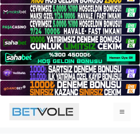
İçeriğe
atla
Menü