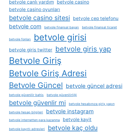
betvole canlı yardım
betvole casino
betvole casino oyunları
betvole casino sitesi
betvole cep telefonu
betvole com
betvole finansal başarı
betvole finansal ticaret
betvole girisi
betvole fonları
betvole giris yap
betvole giris twitter
Betvole Giriş
Betvole Giriş Adresi
Betvole Güncel
betvole güncel adresi
betvole güvenilir bahis
betvole güvenilirliği
betvole güvenlir mi
betvole hesabınıza giriş yapın
betvole instagram
betvole hesap bilgileri
betvole kayit
betvole i̇nternetten para kazanma
betvole kaç oldu
betvole kayıtlı adresleri