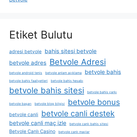
Etiket Bulutu
bahis sitesi betvole
adresi betvole
Betvole Adresi
betvole adres
betvole bahis
betvole android tenis
betvole anlam açıklama
betvole bahis faaliyetleri
betvole bahis hesabı
betvole bahis sitesi
betvole bahis çarkı
betvole bonus
betvole başarı
betvole blog bilgisi
betvole canli destek
betvole canli
betvole canli maç izle
betvole canlı bahis sitesi
Betvole Canlı Casino
betvole canlı maçlar