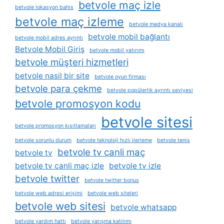
betvole maç izle
betvole lokasyon bahis
betvole maç izleme
betvole medya kanalı
betvole mobil bağlantı
betvole mobil adres ayrıntı
Betvole Mobil Giriş
betvole mobil yatırımı
betvole müşteri hizmetleri
betvole nasil bir site
betvole oyun firması
betvole para çekme
betvole popülerlik ayrıntı seviyesi
betvole promosyon kodu
betvole sitesi
betvole promosyon kısıtlamaları
betvole sorunlu durum
betvole teknoloji hızlı i̇lerleme
betvole tenis
betvole tv canli maç
betvole tv
betvole tv canli maç izle
betvole tv izle
betvole twitter
betvole twitter bonus
betvole web adresi erişimi
betvole web siteleri
betvole web sitesi
betvole whatsapp
betvole yardım hattı
betvole yarışma katılımı