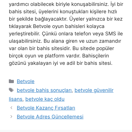
yardımcı olabilecek biriyle konuşabilirsiniz. İyi bir
bahis sitesi, üyelerini konuştukları kişilere hızlı
bir şekilde bağlayacaktır. Üyeler yalnızca bir kez
tıklayarak Betvole oyun bahisleri kolayca
yerleştirebilir. Çünkü onlara telefon veya SMS ile
ulaşabilirsiniz. Bu alana giren ve uzun zamandır
var olan bir bahis sitesidir. Bu sitede popüler
birçok oyun ve platform vardır. Bahisçilerin
gözünü yakalayan iyi ve adil bir bahis sitesi.
Kategoriler
Betvole
Etiketler
betvole bahis sonuçları
,
betvole güvenilir
lisans
,
betvole kaç oldu
Betvole Kazanç Fırsatları
Betvole Adres Güncellemesi