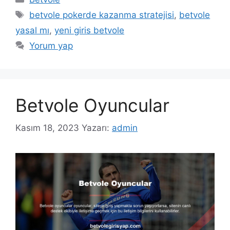
Etiketler
betvole pokerde kazanma stratejisi
,
betvole
yasal mı
,
yeni giris betvole
Yorum yap
Betvole Oyuncular
Kasım 18, 2023
Yazarı:
admin