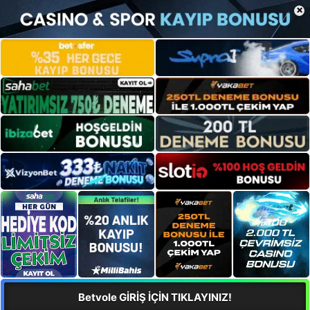
×
Betvole GİRİŞ İÇİN TIKLAYINIZ!