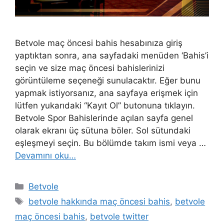
Betvole maç öncesi bahis hesabınıza giriş
yaptıktan sonra, ana sayfadaki menüden ‘Bahis’i
seçin ve size maç öncesi bahislerinizi
görüntüleme seçeneği sunulacaktır. Eğer bunu
yapmak istiyorsanız, ana sayfaya erişmek için
lütfen yukarıdaki “Kayıt Ol” butonuna tıklayın.
Betvole Spor Bahislerinde açılan sayfa genel
olarak ekranı üç sütuna böler. Sol sütundaki
eşleşmeyi seçin. Bu bölümde takım ismi veya …
Devamını oku…
Kategoriler
Betvole
Etiketler
betvole hakkında maç öncesi bahis
,
betvole
maç öncesi bahis
,
betvole twitter