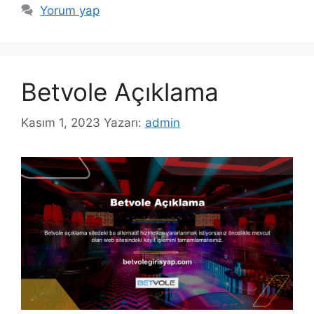
Yorum yap
Betvole Açıklama
Kasım 1, 2023
Yazarı:
admin