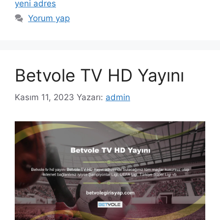
yeni adres
Yorum yap
Betvole TV HD Yayını
Kasım 11, 2023
Yazarı:
admin