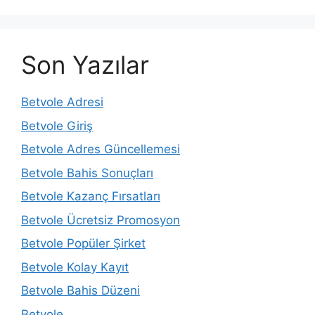
Son Yazılar
Betvole Adresi
Betvole Giriş
Betvole Adres Güncellemesi
Betvole Bahis Sonuçları
Betvole Kazanç Fırsatları
Betvole Ücretsiz Promosyon
Betvole Popüler Şirket
Betvole Kolay Kayıt
Betvole Bahis Düzeni
Betvole