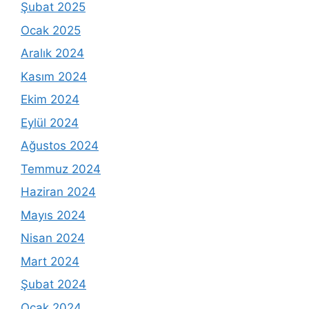
Şubat 2025
Ocak 2025
Aralık 2024
Kasım 2024
Ekim 2024
Eylül 2024
Ağustos 2024
Temmuz 2024
Haziran 2024
Mayıs 2024
Nisan 2024
Mart 2024
Şubat 2024
Ocak 2024