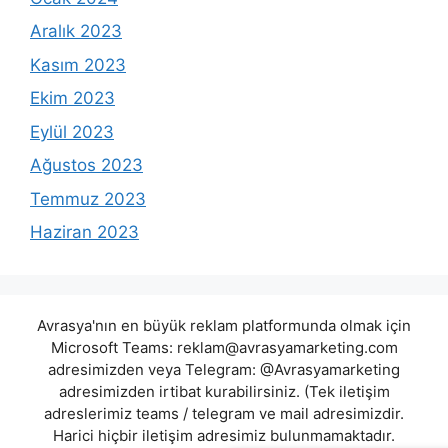
Aralık 2023
Kasım 2023
Ekim 2023
Eylül 2023
Ağustos 2023
Temmuz 2023
Haziran 2023
Avrasya'nın en büyük reklam platformunda olmak için
Microsoft Teams:
reklam@avrasyamarketing.com
adresimizden veya Telegram: @Avrasyamarketing
adresimizden irtibat kurabilirsiniz. (Tek iletişim
adreslerimiz teams / telegram ve mail adresimizdir.
Harici hiçbir iletişim adresimiz bulunmamaktadır.