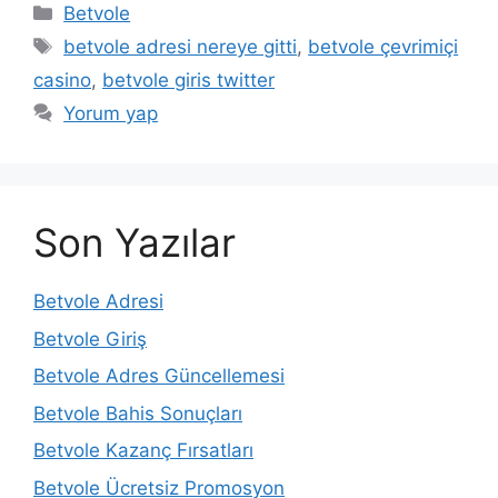
Kategoriler
Betvole
Etiketler
betvole adresi nereye gitti
,
betvole çevrimiçi
casino
,
betvole giris twitter
Yorum yap
Son Yazılar
Betvole Adresi
Betvole Giriş
Betvole Adres Güncellemesi
Betvole Bahis Sonuçları
Betvole Kazanç Fırsatları
Betvole Ücretsiz Promosyon