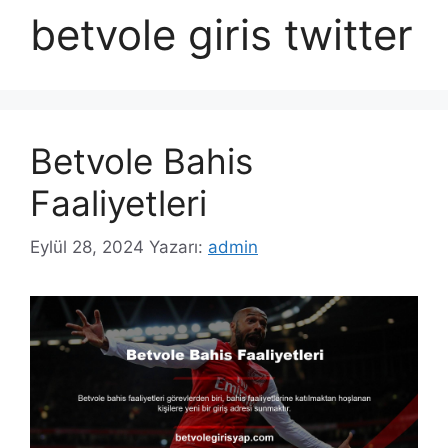
betvole giris twitter
Betvole Bahis
Faaliyetleri
Eylül 28, 2024
Yazarı:
admin