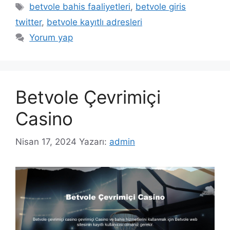
Etiketler
betvole bahis faaliyetleri
,
betvole giris
twitter
,
betvole kayıtlı adresleri
Yorum yap
Betvole Çevrimiçi
Casino
Nisan 17, 2024
Yazarı:
admin