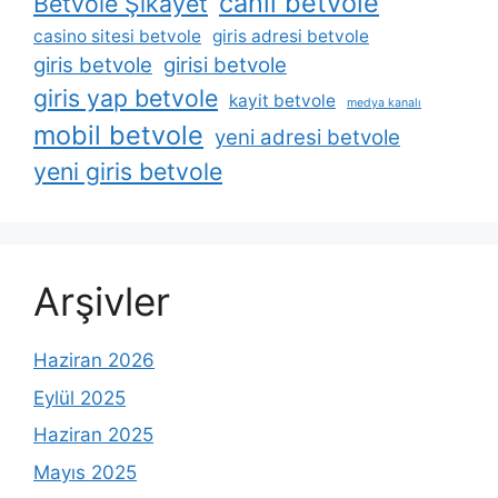
canli betvole
Betvole Şikayet
casino sitesi betvole
giris adresi betvole
giris betvole
girisi betvole
giris yap betvole
kayit betvole
medya kanalı
mobil betvole
yeni adresi betvole
yeni giris betvole
Arşivler
Haziran 2026
Eylül 2025
Haziran 2025
Mayıs 2025