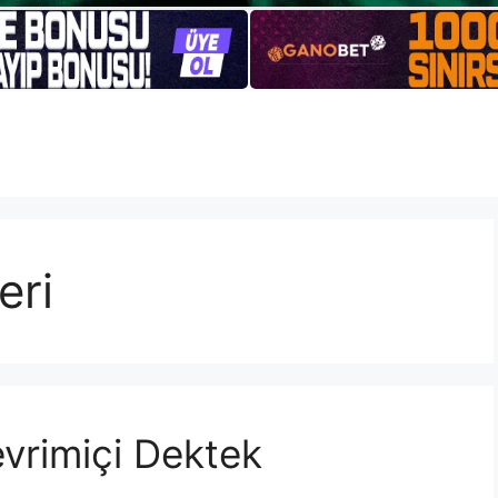
eri
evrimiçi Dektek