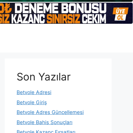
Son Yazılar
Betvole Adresi
Betvole Giriş
Betvole Adres Güncellemesi
Betvole Bahis Sonuçları
Betvole Kazanç Fırsatları