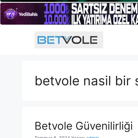
İçeriğe
atla
betvole nasil bir 
Betvole Güvenilirliği
Temmuz 6, 2024
Yazarı:
admin