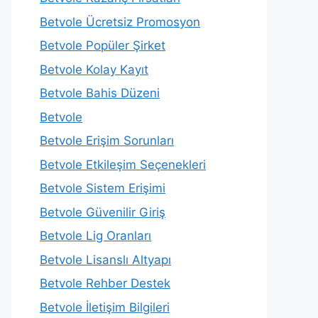
Betvole Ücretsiz Promosyon
Betvole Popüler Şirket
Betvole Kolay Kayıt
Betvole Bahis Düzeni
Betvole
Betvole Erişim Sorunları
Betvole Etkileşim Seçenekleri
Betvole Sistem Erişimi
Betvole Güvenilir Giriş
Betvole Lig Oranları
Betvole Lisanslı Altyapı
Betvole Rehber Destek
Betvole İletişim Bilgileri