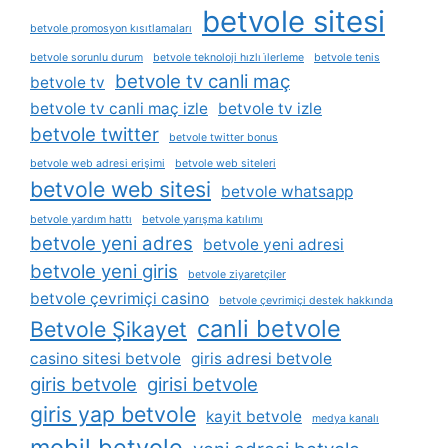
betvole sitesi
betvole promosyon kısıtlamaları
betvole sorunlu durum
betvole teknoloji hızlı i̇lerleme
betvole tenis
betvole tv canli maç
betvole tv
betvole tv canli maç izle
betvole tv izle
betvole twitter
betvole twitter bonus
betvole web adresi erişimi
betvole web siteleri
betvole web sitesi
betvole whatsapp
betvole yardım hattı
betvole yarışma katılımı
betvole yeni adres
betvole yeni adresi
betvole yeni giris
betvole ziyaretçiler
betvole çevrimiçi casino
betvole çevrimiçi destek hakkında
canli betvole
Betvole Şikayet
casino sitesi betvole
giris adresi betvole
giris betvole
girisi betvole
giris yap betvole
kayit betvole
medya kanalı
mobil betvole