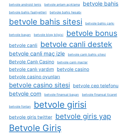
betvole bahis
betvole android tenis
betvole anlam açıklama
betvole bahis faaliyetleri
betvole bahis hesabı
betvole bahis sitesi
betvole bahis çarkı
betvole bonus
betvole başarı
betvole blog bilgisi
betvole canli destek
betvole canli
betvole canli maç izle
betvole canlı bahis sitesi
Betvole Canlı Casino
betvole canlı maçlar
betvole canlı yardım
betvole casino
betvole casino oyunları
betvole casino sitesi
betvole cep telefonu
betvole com
betvole finansal başarı
betvole finansal ticaret
betvole girisi
betvole fonları
betvole giris yap
betvole giris twitter
Betvole Giriş