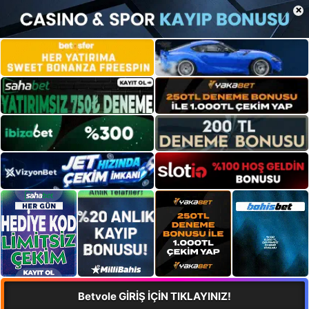
×
Betvole GİRİŞ İÇİN TIKLAYINIZ!