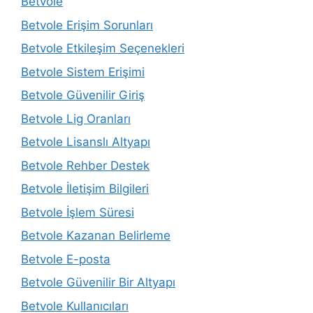
Betvole
Betvole Erişim Sorunları
Betvole Etkileşim Seçenekleri
Betvole Sistem Erişimi
Betvole Güvenilir Giriş
Betvole Lig Oranları
Betvole Lisanslı Altyapı
Betvole Rehber Destek
Betvole İletişim Bilgileri
Betvole İşlem Süresi
Betvole Kazanan Belirleme
Betvole E-posta
Betvole Güvenilir Bir Altyapı
Betvole Kullanıcıları