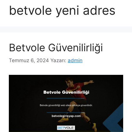
betvole yeni adres
Betvole Güvenilirliği
Temmuz 6, 2024
Yazarı:
admin