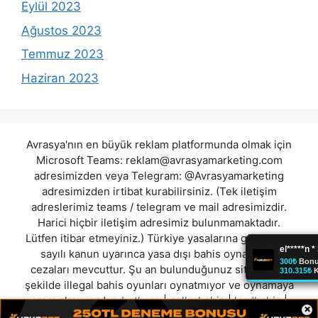
Eylül 2023
Ağustos 2023
Temmuz 2023
Haziran 2023
Avrasya'nın en büyük reklam platformunda olmak için
Microsoft Teams:
reklam@avrasyamarketing.com
adresimizden veya Telegram: @Avrasyamarketing
adresimizden irtibat kurabilirsiniz. (Tek iletişim
adreslerimiz teams / telegram ve mail adresimizdir.
Harici hiçbir iletişim adresimiz bulunmamaktadır.
Lütfen itibar etmeyiniz.) Türkiye yasalarına göre 7258
sayılı kanun uyarınca yasa dışı bahis oynamanın
cezaları mevcuttur. Şu an bulunduğunuz site hiç bir
şekilde illegal bahis oyunları oynatmıyor ve oynamaya
aracı olmuyordur.
betkore
|
gallerbahis
|
lordbahis
|
×
istanbulbahis
|
hunnyplay
|
slotpin
|
xumabet
|
betlaz