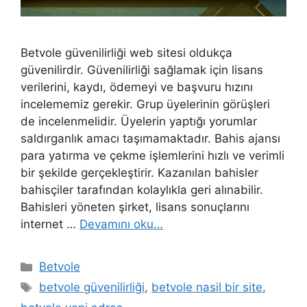
Betvole güvenilirliği web sitesi oldukça
güvenilirdir. Güvenilirliği sağlamak için lisans
verilerini, kaydı, ödemeyi ve başvuru hızını
incelememiz gerekir. Grup üyelerinin görüşleri
de incelenmelidir. Üyelerin yaptığı yorumlar
saldırganlık amacı taşımamaktadır. Bahis ajansı
para yatırma ve çekme işlemlerini hızlı ve verimli
bir şekilde gerçekleştirir. Kazanılan bahisler
bahisçiler tarafından kolaylıkla geri alınabilir.
Bahisleri yöneten şirket, lisans sonuçlarını
internet …
Devamını oku…
Kategoriler
Betvole
Etiketler
betvole güvenilirliği
,
betvole nasil bir site
,