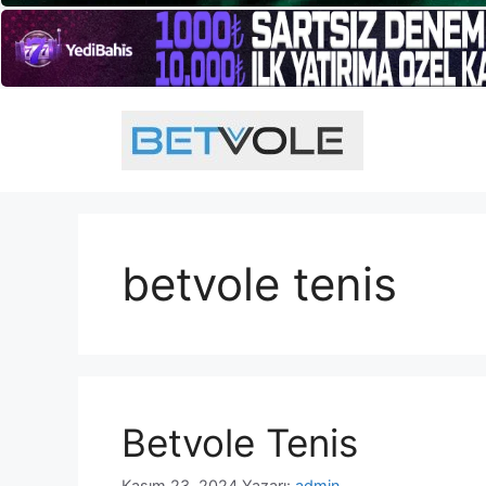
İçeriğe
atla
betvole tenis
Betvole Tenis
Kasım 23, 2024
Yazarı:
admin