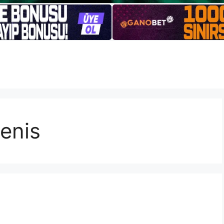
tenis