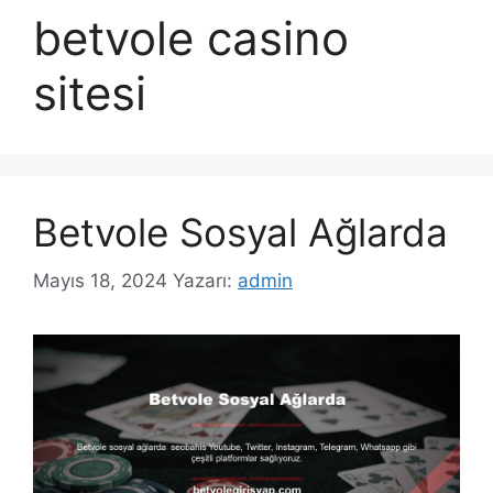
betvole casino
sitesi
Betvole Sosyal Ağlarda
Mayıs 18, 2024
Yazarı:
admin