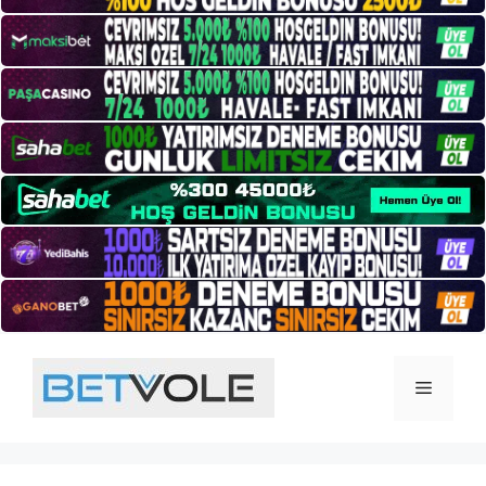
İçeriğe
atla
Menü