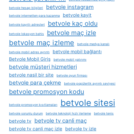
betvole instagram
betvole hesap bilgileri
betvole kayit
betvole i̇nternetten para kazanma
betvole kaç oldu
betvole kayıtlı adresleri
betvole maç izle
betvole lokasyon bahis
betvole maç izleme
betvole medya kanalı
betvole mobil bağlantı
betvole mobil adres ayrıntı
Betvole Mobil Giriş
betvole mobil yatırımı
betvole müşteri hizmetleri
betvole nasil bir site
betvole oyun firması
betvole para çekme
betvole popülerlik ayrıntı seviyesi
betvole promosyon kodu
betvole sitesi
betvole promosyon kısıtlamaları
betvole sorunlu durum
betvole teknoloji hızlı i̇lerleme
betvole tenis
betvole tv canli maç
betvole tv
betvole tv canli maç izle
betvole tv izle