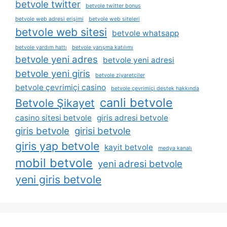
betvole twitter
betvole twitter bonus
betvole web adresi erişimi
betvole web siteleri
betvole web sitesi
betvole whatsapp
betvole yardım hattı
betvole yarışma katılımı
betvole yeni adres
betvole yeni adresi
betvole yeni giris
betvole ziyaretçiler
betvole çevrimiçi casino
betvole çevrimiçi destek hakkında
canli betvole
Betvole Şikayet
casino sitesi betvole
giris adresi betvole
giris betvole
girisi betvole
giris yap betvole
kayit betvole
medya kanalı
mobil betvole
yeni adresi betvole
yeni giris betvole