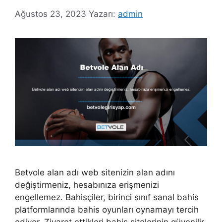
Ağustos 23, 2023
Yazarı:
admin
Betvole alan adı web sitenizin alan adını
değiştirmeniz, hesabınıza erişmenizi
engellemez. Bahisçiler, birinci sınıf sanal bahis
platformlarında bahis oyunları oynamayı tercih