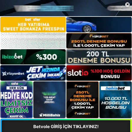
×
Betvole GİRİŞ İÇİN TIKLAYINIZ!