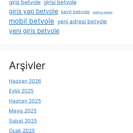
giris betvole
girisi betvole
giris yap betvole
kayit betvole
medya kanalı
mobil betvole
yeni adresi betvole
yeni giris betvole
Arşivler
Haziran 2026
Eylül 2025
Haziran 2025
Mayıs 2025
Şubat 2025
Ocak 2025