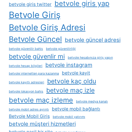
betvole giris yap
betvole giris twitter
Betvole Giriş
Betvole Giriş Adresi
Betvole Güncel
betvole güncel adresi
betvole güvenilir bahis
betvole güvenilirliği
betvole güvenlir mi
betvole hesabınıza giriş yapın
betvole instagram
betvole hesap bilgileri
betvole kayit
betvole i̇nternetten para kazanma
betvole kaç oldu
betvole kayıtlı adresleri
betvole maç izle
betvole lokasyon bahis
betvole maç izleme
betvole medya kanalı
betvole mobil bağlantı
betvole mobil adres ayrıntı
Betvole Mobil Giriş
betvole mobil yatırımı
betvole müşteri hizmetleri
betvole nasil bir site