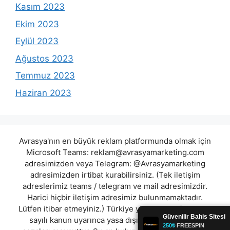
Kasım 2023
Ekim 2023
Eylül 2023
Ağustos 2023
Temmuz 2023
Haziran 2023
Avrasya'nın en büyük reklam platformunda olmak için
Microsoft Teams:
reklam@avrasyamarketing.com
adresimizden veya Telegram: @Avrasyamarketing
adresimizden irtibat kurabilirsiniz. (Tek iletişim
adreslerimiz teams / telegram ve mail adresimizdir.
Harici hiçbir iletişim adresimiz bulunmamaktadır.
Lütfen itibar etmeyiniz.) Türkiye yasalarına göre 7258
sayılı kanun uyarınca yasa dışı bahis oynamanın