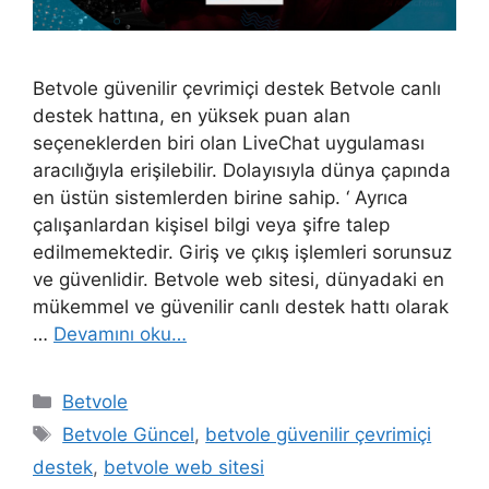
Betvole güvenilir çevrimiçi destek Betvole canlı
destek hattına, en yüksek puan alan
seçeneklerden biri olan LiveChat uygulaması
aracılığıyla erişilebilir. Dolayısıyla dünya çapında
en üstün sistemlerden birine sahip. ‘ Ayrıca
çalışanlardan kişisel bilgi veya şifre talep
edilmemektedir. Giriş ve çıkış işlemleri sorunsuz
ve güvenlidir. Betvole web sitesi, dünyadaki en
mükemmel ve güvenilir canlı destek hattı olarak
…
Devamını oku…
Kategoriler
Betvole
Etiketler
Betvole Güncel
,
betvole güvenilir çevrimiçi
destek
,
betvole web sitesi