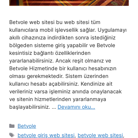
Betvole web sitesi bu web sitesi tüm
kullanıcılara mobil işlevsellik sağlar. Uygulamayı
akıllı cihazınıza indirdikten sonra istediğiniz
bölgeden sisteme giriş yapabilir ve Betvole
kesintisiz bağlantı özelliklerinden
yararlanabilirsiniz. Ancak reşit olmanız ve
Betvole Hizmetinde bir kullanıcı hesabınızın
olması gerekmektedir. Sistem üzerinden
kullanıcı hesabı açabilirsiniz. Kendinize ait
verileriniz varsa işleminiz anında onaylanacak
ve sitenin hizmetlerinden yararlanmaya
başlayabilirsiniz. …
Devamını oku…
Kategoriler
Betvole
Etiketler
betvole giriş web sitesi
,
betvole web sitesi
,