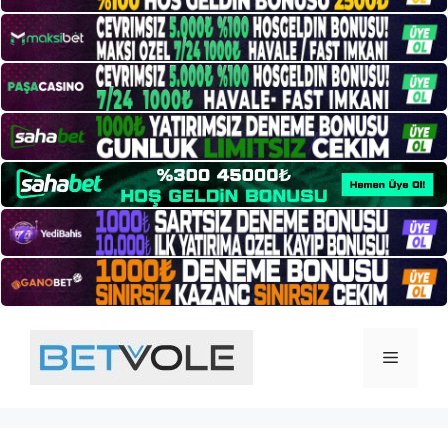
İçeriğe
atla
Menü