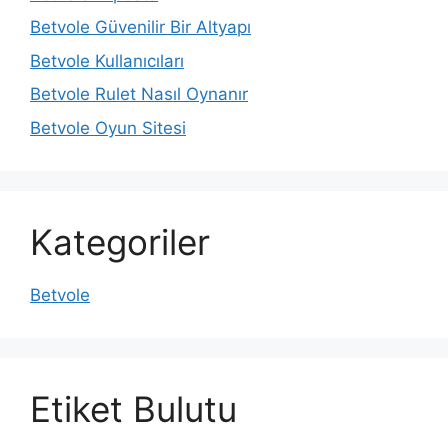
Betvole Güvenilir Bir Altyapı
Betvole Kullanıcıları
Betvole Rulet Nasıl Oynanır
Betvole Oyun Sitesi
Kategoriler
Betvole
Etiket Bulutu