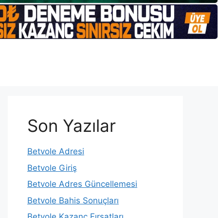
Son Yazılar
Betvole Adresi
Betvole Giriş
Betvole Adres Güncellemesi
Betvole Bahis Sonuçları
Betvole Kazanç Fırsatları