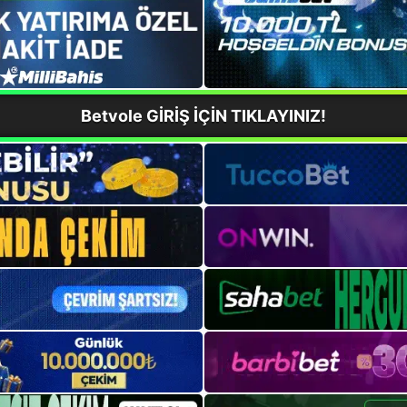
Betvole GİRİŞ İÇİN TIKLAYINIZ!