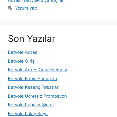
Adresi
,
betvole ziyaretçiler
Yorum yap
Son Yazılar
Betvole Adresi
Betvole Giriş
Betvole Adres Güncellemesi
Betvole Bahis Sonuçları
Betvole Kazanç Fırsatları
Betvole Ücretsiz Promosyon
Betvole Popüler Şirket
Betvole Kolay Kayıt