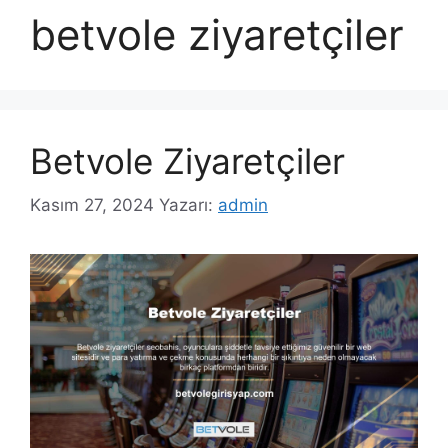
betvole ziyaretçiler
Betvole Ziyaretçiler
Kasım 27, 2024
Yazarı:
admin