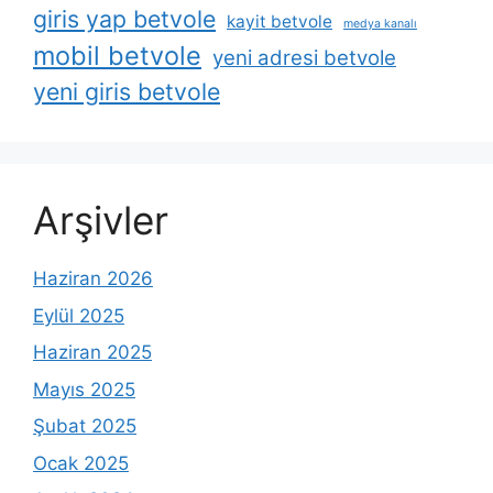
giris yap betvole
kayit betvole
medya kanalı
mobil betvole
yeni adresi betvole
yeni giris betvole
Arşivler
Haziran 2026
Eylül 2025
Haziran 2025
Mayıs 2025
Şubat 2025
Ocak 2025