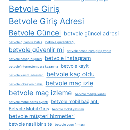
Betvole Giriş
Betvole Giriş Adresi
Betvole Güncel
betvole güncel adresi
betvole güvenilir bahis
betvole güvenilirliği
betvole güvenlir mi
betvole hesabınıza giriş yapın
betvole instagram
betvole hesap bilgileri
betvole kayit
betvole i̇nternetten para kazanma
betvole kaç oldu
betvole kayıtlı adresleri
betvole maç izle
betvole lokasyon bahis
betvole maç izleme
betvole medya kanalı
betvole mobil bağlantı
betvole mobil adres ayrıntı
Betvole Mobil Giriş
betvole mobil yatırımı
betvole müşteri hizmetleri
betvole nasil bir site
betvole oyun firması