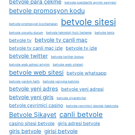
betvole para çekme
betvole popülerlik ayrıntı seviyesi
betvole promosyon kodu
betvole sitesi
betvole promosyon kısıtlamaları
betvole sorunlu durum
betvole teknoloji hızlı i̇lerleme
betvole tenis
betvole tv canli maç
betvole tv
betvole tv canli maç izle
betvole tv izle
betvole twitter
betvole twitter bonus
betvole web adresi erişimi
betvole web siteleri
betvole web sitesi
betvole whatsapp
betvole yardım hattı
betvole yarışma katılımı
betvole yeni adres
betvole yeni adresi
betvole yeni giris
betvole ziyaretçiler
betvole çevrimiçi casino
betvole çevrimiçi destek hakkında
canli betvole
Betvole Şikayet
casino sitesi betvole
giris adresi betvole
giris betvole
girisi betvole