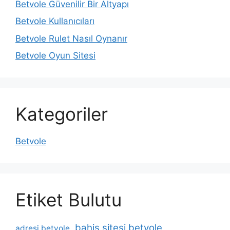
Betvole Güvenilir Bir Altyapı
Betvole Kullanıcıları
Betvole Rulet Nasıl Oynanır
Betvole Oyun Sitesi
Kategoriler
Betvole
Etiket Bulutu
bahis sitesi betvole
adresi betvole