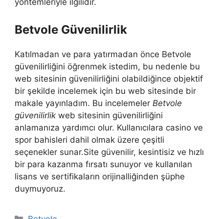
yöntemleriyle ilgilidir.
Betvole Güvenilirlik
Katılmadan ve para yatırmadan önce Betvole
güvenilirliğini öğrenmek istedim, bu nedenle bu
web sitesinin güvenilirliğini olabildiğince objektif
bir şekilde incelemek için bu web sitesinde bir
makale yayınladım. Bu incelemeler
Betvole
güvenilirlik
web sitesinin güvenilirliğini
anlamanıza yardımcı olur. Kullanıcılara casino ve
spor bahisleri dahil olmak üzere çeşitli
seçenekler sunar.Site güvenilir, kesintisiz ve hızlı
bir para kazanma fırsatı sunuyor ve kullanılan
lisans ve sertifikaların orijinalliğinden şüphe
duymuyoruz.
Kategoriler
Betvole