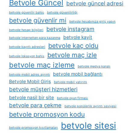
Betvole Güncel
betvole güncel adresi
betvole güvenilir bahis
betvole güvenilirliği
betvole güvenlir mi
betvole hesabınıza giriş yapın
betvole instagram
betvole hesap bilgileri
betvole kayit
betvole i̇nternetten para kazanma
betvole kaç oldu
betvole kayıtlı adresleri
betvole maç izle
betvole lokasyon bahis
betvole maç izleme
betvole medya kanalı
betvole mobil bağlantı
betvole mobil adres ayrıntı
Betvole Mobil Giriş
betvole mobil yatırımı
betvole müşteri hizmetleri
betvole nasil bir site
betvole oyun firması
betvole para çekme
betvole popülerlik ayrıntı seviyesi
betvole promosyon kodu
betvole sitesi
betvole promosyon kısıtlamaları