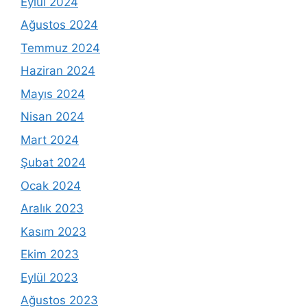
Eylül 2024
Ağustos 2024
Temmuz 2024
Haziran 2024
Mayıs 2024
Nisan 2024
Mart 2024
Şubat 2024
Ocak 2024
Aralık 2023
Kasım 2023
Ekim 2023
Eylül 2023
Ağustos 2023