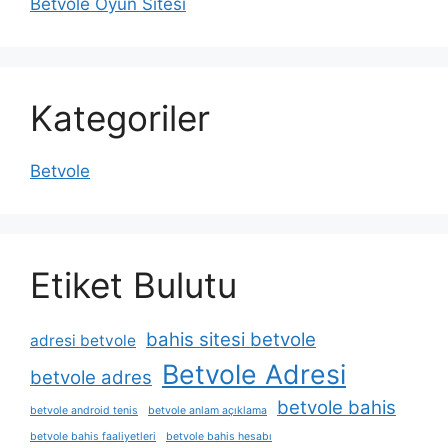
Betvole Oyun Sitesi
Kategoriler
Betvole
Etiket Bulutu
bahis sitesi betvole
adresi betvole
Betvole Adresi
betvole adres
betvole bahis
betvole android tenis
betvole anlam açıklama
betvole bahis faaliyetleri
betvole bahis hesabı