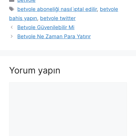
Etiketler
betvole aboneliği nasıl i̇ptal edilir
,
betvole
bahis yapın
,
betvole twitter
Betvole Güvenilebilir Mi
Betvole Ne Zaman Para Yatırır
Yorum yapın
Yorum