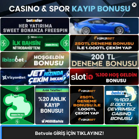
×
Betvole GİRİŞ İÇİN TIKLAYINIZ!