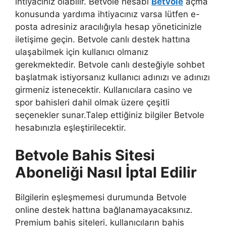
ihtiyacınız olabilir. Betvole hesabı
Betvole
açma
konusunda yardıma ihtiyacınız varsa lütfen e-
posta adresiniz aracılığıyla hesap yöneticinizle
iletişime geçin. Betvole canlı destek hattına
ulaşabilmek için kullanıcı olmanız
gerekmektedir. Betvole canlı desteğiyle sohbet
başlatmak istiyorsanız kullanıcı adınızı ve adınızı
girmeniz istenecektir. Kullanıcılara casino ve
spor bahisleri dahil olmak üzere çeşitli
seçenekler sunar.Talep ettiğiniz bilgiler Betvole
hesabınızla eşleştirilecektir.
Betvole Bahis Sitesi
Aboneliği Nasıl İptal Edilir
Bilgilerin eşleşmemesi durumunda Betvole
online destek hattına bağlanamayacaksınız.
Premium bahis siteleri, kullanıcıların bahis