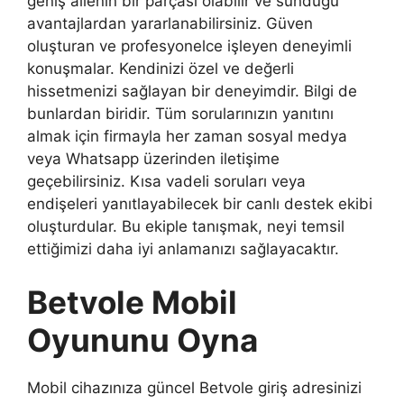
geniş ailenin bir parçası olabilir ve sunduğu
avantajlardan yararlanabilirsiniz. Güven
oluşturan ve profesyonelce işleyen deneyimli
konuşmalar. Kendinizi özel ve değerli
hissetmenizi sağlayan bir deneyimdir. Bilgi de
bunlardan biridir. Tüm sorularınızın yanıtını
almak için firmayla her zaman sosyal medya
veya Whatsapp üzerinden iletişime
geçebilirsiniz. Kısa vadeli soruları veya
endişeleri yanıtlayabilecek bir canlı destek ekibi
oluşturdular. Bu ekiple tanışmak, neyi temsil
ettiğimizi daha iyi anlamanızı sağlayacaktır.
Betvole Mobil
Oyununu Oyna
Mobil cihazınıza güncel Betvole giriş adresinizi