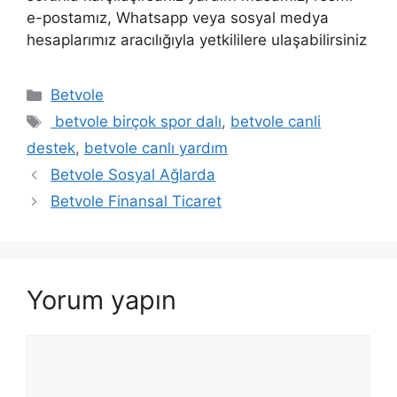
e-postamız, Whatsapp veya sosyal medya
hesaplarımız aracılığıyla yetkililere ulaşabilirsiniz
Kategoriler
Betvole
Etiketler
betvole birçok spor dalı
,
betvole canli
destek
,
betvole canlı yardım
Betvole Sosyal Ağlarda
Betvole Finansal Ticaret
Yorum yapın
Yorum