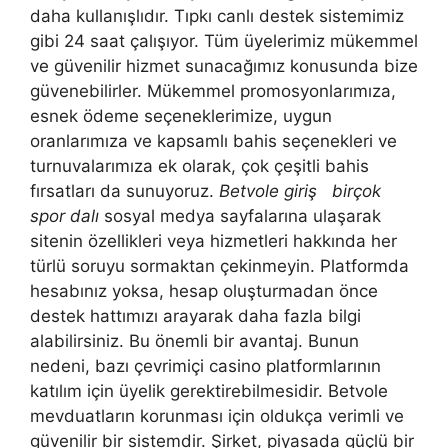
daha kullanışlıdır. Tıpkı canlı destek sistemimiz
gibi 24 saat çalışıyor. Tüm üyelerimiz mükemmel
ve güvenilir hizmet sunacağımız konusunda bize
güvenebilirler. Mükemmel promosyonlarımıza,
esnek ödeme seçeneklerimize, uygun
oranlarımıza ve kapsamlı bahis seçenekleri ve
turnuvalarımıza ek olarak, çok çeşitli bahis
fırsatları da sunuyoruz.
Betvole giriş birçok
spor dalı
sosyal medya sayfalarına ulaşarak
sitenin özellikleri veya hizmetleri hakkında her
türlü soruyu sormaktan çekinmeyin. Platformda
hesabınız yoksa, hesap oluşturmadan önce
destek hattımızı arayarak daha fazla bilgi
alabilirsiniz. Bu önemli bir avantaj. Bunun
nedeni, bazı çevrimiçi casino platformlarının
katılım için üyelik gerektirebilmesidir. Betvole
mevduatların korunması için oldukça verimli ve
güvenilir bir sistemdir. Şirket, piyasada güçlü bir