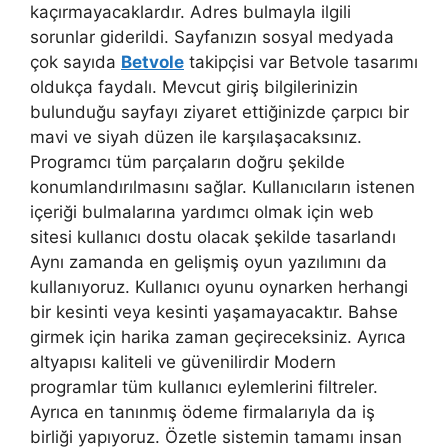
kaçırmayacaklardır. Adres bulmayla ilgili
sorunlar giderildi. Sayfanızın sosyal medyada
çok sayıda
Betvole
takipçisi var Betvole tasarımı
oldukça faydalı. Mevcut giriş bilgilerinizin
bulunduğu sayfayı ziyaret ettiğinizde çarpıcı bir
mavi ve siyah düzen ile karşılaşacaksınız.
Programcı tüm parçaların doğru şekilde
konumlandırılmasını sağlar. Kullanıcıların istenen
içeriği bulmalarına yardımcı olmak için web
sitesi kullanıcı dostu olacak şekilde tasarlandı
Aynı zamanda en gelişmiş oyun yazılımını da
kullanıyoruz. Kullanıcı oyunu oynarken herhangi
bir kesinti veya kesinti yaşamayacaktır. Bahse
girmek için harika zaman geçireceksiniz. Ayrıca
altyapısı kaliteli ve güvenilirdir Modern
programlar tüm kullanıcı eylemlerini filtreler.
Ayrıca en tanınmış ödeme firmalarıyla da iş
birliği yapıyoruz. Özetle sistemin tamamı insan