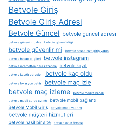
Betvole Giriş
Betvole Giriş Adresi
Betvole Güncel
betvole güncel adresi
betvole güvenilir bahis
betvole güvenilirliği
betvole güvenlir mi
betvole hesabınıza giriş yapın
betvole instagram
betvole hesap bilgileri
betvole kayit
betvole i̇nternetten para kazanma
betvole kaç oldu
betvole kayıtlı adresleri
betvole maç izle
betvole lokasyon bahis
betvole maç izleme
betvole medya kanalı
betvole mobil bağlantı
betvole mobil adres ayrıntı
Betvole Mobil Giriş
betvole mobil yatırımı
betvole müşteri hizmetleri
betvole nasil bir site
betvole oyun firması