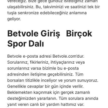
vereceğiz. Bize gece gündüz istediğiniz zaman
ulaşabilirsiniz. Bu, takviminizi ve saatinizi tek bir
tuşla senkronize edebileceğiniz anlamına
geliyor.
Betvole Giriş Birçok
Spor Dalı
Betvole e-posta adresi Betvole.com’dur.
Sorularınız, fikirleriniz, ihtiyaçlarınız veya
sorunlarınız varsa bizimle bu e-posta
adresinden iletişime geçebilirsiniz. Tüm
borsaları titizlikle inceliyor ve yorum sunuyoruz.
Genellikle cevaplar bir gün içinde verilir.
Beklemekten kaçınmak için gerçek zamanlı
desteğimizden yararlanın. Tüm sorulara anında
yanıt veren canlı bir yardım hattımız var.