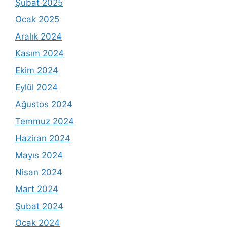
Şubat 2025
Ocak 2025
Aralık 2024
Kasım 2024
Ekim 2024
Eylül 2024
Ağustos 2024
Temmuz 2024
Haziran 2024
Mayıs 2024
Nisan 2024
Mart 2024
Şubat 2024
Ocak 2024