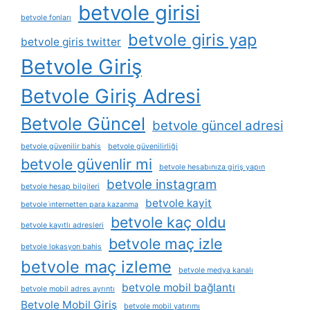
betvole girisi
betvole fonları
betvole giris yap
betvole giris twitter
Betvole Giriş
Betvole Giriş Adresi
Betvole Güncel
betvole güncel adresi
betvole güvenilir bahis
betvole güvenilirliği
betvole güvenlir mi
betvole hesabınıza giriş yapın
betvole instagram
betvole hesap bilgileri
betvole kayit
betvole i̇nternetten para kazanma
betvole kaç oldu
betvole kayıtlı adresleri
betvole maç izle
betvole lokasyon bahis
betvole maç izleme
betvole medya kanalı
betvole mobil bağlantı
betvole mobil adres ayrıntı
Betvole Mobil Giriş
betvole mobil yatırımı