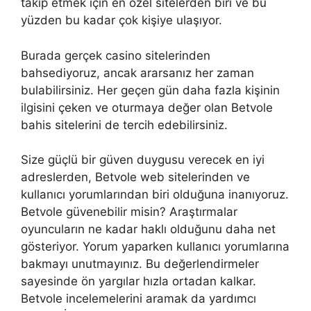
takip etmek için en özel sitelerden biri ve bu
yüzden bu kadar çok kişiye ulaşıyor.
Burada gerçek casino sitelerinden
bahsediyoruz, ancak ararsanız her zaman
bulabilirsiniz. Her geçen gün daha fazla kişinin
ilgisini çeken ve oturmaya değer olan Betvole
bahis sitelerini de tercih edebilirsiniz.
Size güçlü bir güven duygusu verecek en iyi
adreslerden, Betvole web sitelerinden ve
kullanıcı yorumlarından biri olduğuna inanıyoruz.
Betvole güvenebilir misin? Araştırmalar
oyuncuların ne kadar haklı olduğunu daha net
gösteriyor. Yorum yaparken kullanıcı yorumlarına
bakmayı unutmayınız. Bu değerlendirmeler
sayesinde ön yargılar hızla ortadan kalkar.
Betvole incelemelerini aramak da yardımcı