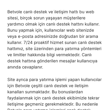
Betvole canlı destek ve i̇letişim hattı bu web
sitesi, birçok sorun yaşayan müşterilere
yardımcı olmak için canlı destek hattını kullanır.
Bunu yapmak için, kullanıcılar web sitenizde
veya e-posta adresinizde doğrudan bir arama
kullanır. 7/24 proaktif hizmet sunan canlı destek
hattımız, site üzerinden para yatırma yöntemleri
ve limitler hakkında bilgi vermektedir. Canlı
destek hattına gönderilen mesajlar kullanıcıya
anında cevaplanır.
Site ayrıca para yatırma işlemi yapan kullanıcılar
için Betvole çeşitli canlı destek ve iletişim
kanalları sunmaktadır. Bu bonuslardan
faydalanmak için canlı destek ekibimizle tekrar
iletişime geçmeniz gerekmektedir. Bu nedenle