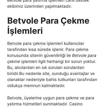
Betvole para yatırma işlemleri canlı destek
ekibimiz üzerinden yapılmaktadır.
Betvole Para Çekme
İşlemleri
Betvole para çekme işlemleri kullanıcılar
tarafından kısa sürede işlenir. Para çekme
konusunda sitenin güvenilirliği ile
Betvole para
çekme i̇şlemleri
ilgili herhangi bir sorun yoktur.
Bu, alıcılardan en sık sorulan sorulardan
biridir.Bu nedenle site, sunduğu avantajlar ve
olanaklar nedeniyle bahis tutkunları tarafından
oldukça memnun kalmaktadır.
Betvole, üyelerine uygun para çekme ve para
yatırma hizmetleri sunmaktadır. Casino