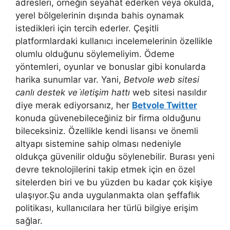
adresleri, örneğin seyahat ederken veya okulda,
yerel bölgelerinin dışında bahis oynamak
istedikleri için tercih ederler. Çeşitli
platformlardaki kullanıcı incelemelerinin özellikle
olumlu olduğunu söylemeliyim. Ödeme
yöntemleri, oyunlar ve bonuslar gibi konularda
harika sunumlar var. Yani,
Betvole web sitesi
canlı destek ve i̇letişim hattı
web sitesi nasıldır
diye merak ediyorsanız, her
Betvole Twitter
konuda güvenebileceğiniz bir firma olduğunu
bileceksiniz. Özellikle kendi lisansı ve önemli
altyapı sistemine sahip olması nedeniyle
oldukça güvenilir olduğu söylenebilir. Burası yeni
devre teknolojilerini takip etmek için en özel
sitelerden biri ve bu yüzden bu kadar çok kişiye
ulaşıyor.Şu anda uygulanmakta olan şeffaflık
politikası, kullanıcılara her türlü bilgiye erişim
sağlar.