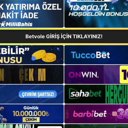
Betvole GİRİŞ İÇİN TIKLAYINIZ!