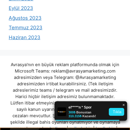
Eylül 2023
Ağustos 2023
Temmuz 2023
Haziran 2023
Avrasya'nın en büyük reklam platformunda olmak için
Microsoft Teams:
reklam@avrasyamarketing.com
adresimizden veya Telegram: @Avrasyamarketing
adresimizden irtibat kurabilirsiniz. (Tek iletişim
adreslerimiz teams / telegram ve mail adresimizdir.
Harici hiçbir iletişim adresimiz bulunmamaktadır.
Lütfen itibar etmeyiniz.) Türkiye yasalarına göre 7258
sayılı kanun uyarınca yasa dışı bahis oynamanın
cezaları mevcuttur. Şu an bulunduğunuz site hiç bir
şekilde illegal bahis oyunları oynatmıyor ve oynamaya
aracı olmuyordur.
betkore
|
gallerbahis
|
lordbahis
|