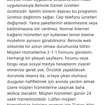
uygulamasıyla Betvole hizmet ücretleri
ücretsizdir. İşletim sistemi deposu bu programın
ücretsiz dağıtımını sağlar. Cep telefonu ücretleri
değişmedi. Yama paketlerinin eklenmesine veya
kaldırılmasına izin verilmez. Normal İnternet
bağlantı hizmetleri için kullanılan temel ödeme
modelinin aynısını görebilirsiniz. Betvole web
sitesinde bir sorun olması durumunda lütfen
Müşteri Hizmetlerine 2-1-1 formunu gönderin.
Herhangi bir şikayet sayfasını, forumu veya
blogu veya sosyal medya hesaplarını ziyaret
etmenize gerek yok. Öncülük yapabilecek
durumda olsanız da, ortaya çıkan olumsuz
duyguları hafifletmek için anında yardım almak
üzere müşteri hizmetlerine ulaşmak daha
akıllıca olacaktır. Müşteri hizmetleri günün 24
saati hizmetinizdedir. Lütfen müşteri