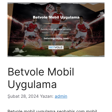
Betvole Mobil
Uygulama
Şubat 28, 2024
Yazarı:
admin
Betvole mobil uygulama seobahis.com mobil