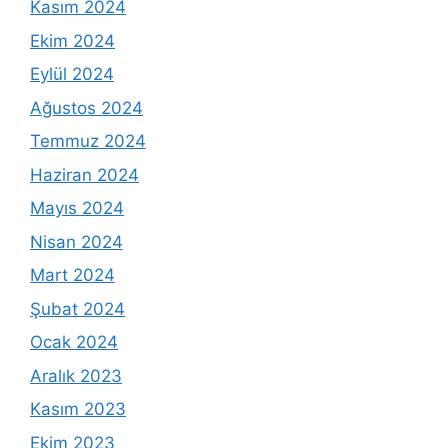
Kasım 2024
Ekim 2024
Eylül 2024
Ağustos 2024
Temmuz 2024
Haziran 2024
Mayıs 2024
Nisan 2024
Mart 2024
Şubat 2024
Ocak 2024
Aralık 2023
Kasım 2023
Ekim 2023