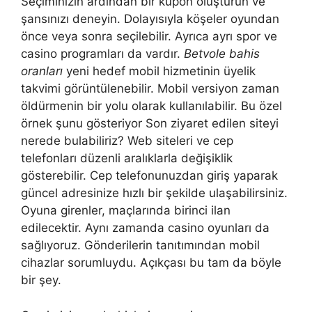
Seçiminizin ardından bir kupon oluşturun ve
şansınızı deneyin. Dolayısıyla köşeler oyundan
önce veya sonra seçilebilir. Ayrıca ayrı spor ve
casino programları da vardır.
Betvole bahis
oranları
yeni hedef mobil hizmetinin üyelik
takvimi görüntülenebilir. Mobil versiyon zaman
öldürmenin bir yolu olarak kullanılabilir. Bu özel
örnek şunu gösteriyor Son ziyaret edilen siteyi
nerede bulabiliriz? Web siteleri ve cep
telefonları düzenli aralıklarla değişiklik
gösterebilir. Cep telefonunuzdan giriş yaparak
güncel adresinize hızlı bir şekilde ulaşabilirsiniz.
Oyuna girenler, maçlarında birinci ilan
edilecektir. Aynı zamanda casino oyunları da
sağlıyoruz. Gönderilerin tanıtımından mobil
cihazlar sorumluydu. Açıkçası bu tam da böyle
bir şey.