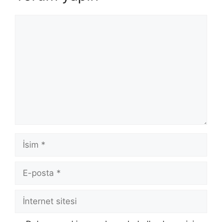
Yorum
İsim
E-
posta
İnternet
sitesi