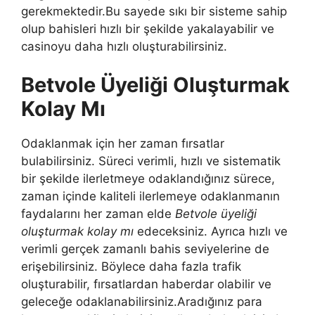
gerekmektedir.Bu sayede sıkı bir sisteme sahip
olup bahisleri hızlı bir şekilde yakalayabilir ve
casinoyu daha hızlı oluşturabilirsiniz.
Betvole Üyeliği Oluşturmak
Kolay Mı
Odaklanmak için her zaman fırsatlar
bulabilirsiniz. Süreci verimli, hızlı ve sistematik
bir şekilde ilerletmeye odaklandığınız sürece,
zaman içinde kaliteli ilerlemeye odaklanmanın
faydalarını her zaman elde
Betvole üyeliği
oluşturmak kolay mı
edeceksiniz. Ayrıca hızlı ve
verimli gerçek zamanlı bahis seviyelerine de
erişebilirsiniz. Böylece daha fazla trafik
oluşturabilir, fırsatlardan haberdar olabilir ve
geleceğe odaklanabilirsiniz.Aradığınız para