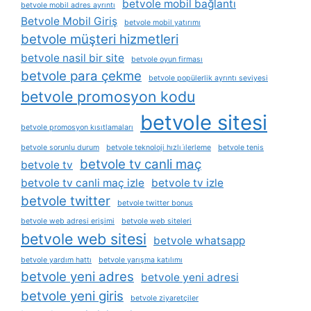
betvole mobil bağlantı
betvole mobil adres ayrıntı
Betvole Mobil Giriş
betvole mobil yatırımı
betvole müşteri hizmetleri
betvole nasil bir site
betvole oyun firması
betvole para çekme
betvole popülerlik ayrıntı seviyesi
betvole promosyon kodu
betvole sitesi
betvole promosyon kısıtlamaları
betvole sorunlu durum
betvole teknoloji hızlı i̇lerleme
betvole tenis
betvole tv canli maç
betvole tv
betvole tv canli maç izle
betvole tv izle
betvole twitter
betvole twitter bonus
betvole web adresi erişimi
betvole web siteleri
betvole web sitesi
betvole whatsapp
betvole yardım hattı
betvole yarışma katılımı
betvole yeni adres
betvole yeni adresi
betvole yeni giris
betvole ziyaretçiler