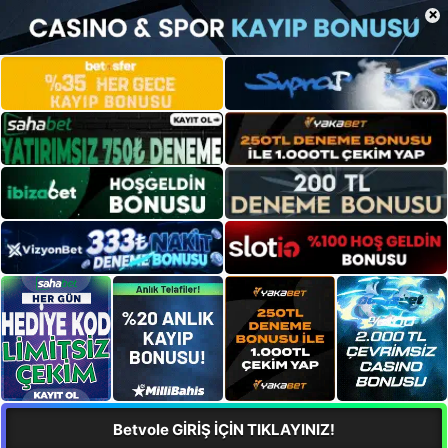
×
Betvole GİRİŞ İÇİN TIKLAYINIZ!