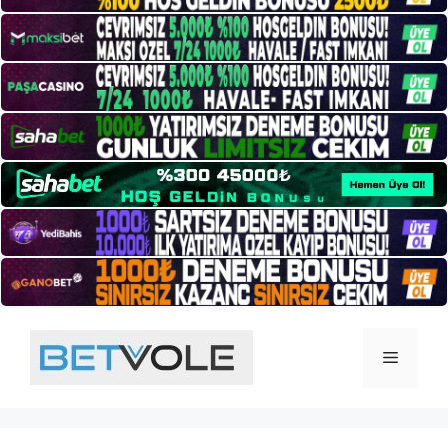
İçeriğe
atla
Menü