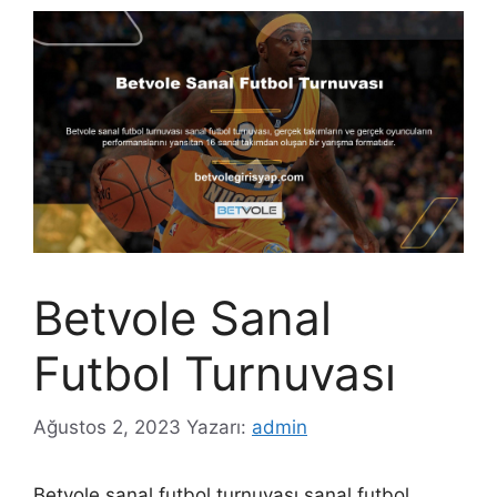
Betvole Sanal
Futbol Turnuvası
Ağustos 2, 2023
Yazarı:
admin
Betvole sanal futbol turnuvası sanal futbol