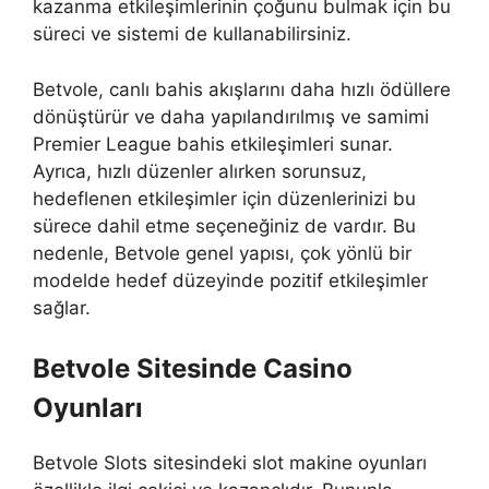
kazanma etkileşimlerinin çoğunu bulmak için bu
süreci ve sistemi de kullanabilirsiniz.
Betvole, canlı bahis akışlarını daha hızlı ödüllere
dönüştürür ve daha yapılandırılmış ve samimi
Premier League bahis etkileşimleri sunar.
Ayrıca, hızlı düzenler alırken sorunsuz,
hedeflenen etkileşimler için düzenlerinizi bu
sürece dahil etme seçeneğiniz de vardır. Bu
nedenle, Betvole genel yapısı, çok yönlü bir
modelde hedef düzeyinde pozitif etkileşimler
sağlar.
Betvole Sitesinde Casino
Oyunları
Betvole Slots sitesindeki slot makine oyunları