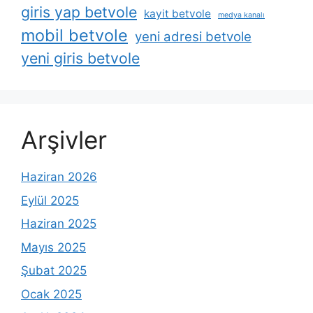
giris yap betvole
kayit betvole
medya kanalı
mobil betvole
yeni adresi betvole
yeni giris betvole
Arşivler
Haziran 2026
Eylül 2025
Haziran 2025
Mayıs 2025
Şubat 2025
Ocak 2025