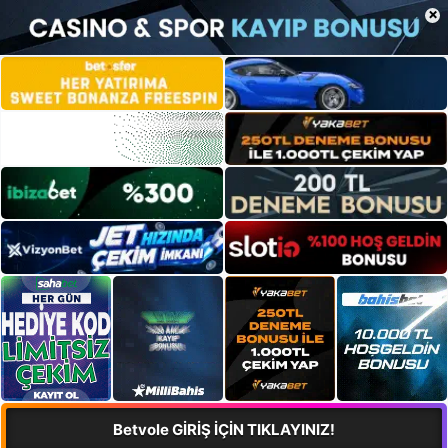
×
Betvole GİRİŞ İÇİN TIKLAYINIZ!