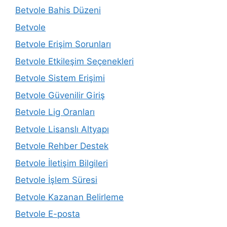
Betvole Bahis Düzeni
Betvole
Betvole Erişim Sorunları
Betvole Etkileşim Seçenekleri
Betvole Sistem Erişimi
Betvole Güvenilir Giriş
Betvole Lig Oranları
Betvole Lisanslı Altyapı
Betvole Rehber Destek
Betvole İletişim Bilgileri
Betvole İşlem Süresi
Betvole Kazanan Belirleme
Betvole E-posta