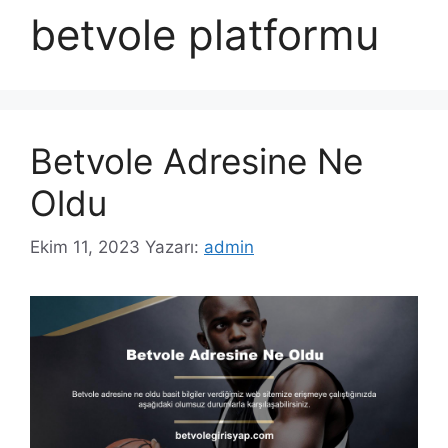
betvole platformu
Betvole Adresine Ne
Oldu
Ekim 11, 2023
Yazarı:
admin