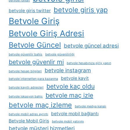
betvole fonları
betvole giris yap
betvole giris twitter
Betvole Giriş
Betvole Giriş Adresi
Betvole Güncel
betvole güncel adresi
betvole güvenilir bahis
betvole güvenilirliği
betvole güvenlir mi
betvole hesabınıza giriş yapın
betvole instagram
betvole hesap bilgileri
betvole kayit
betvole i̇nternetten para kazanma
betvole kaç oldu
betvole kayıtlı adresleri
betvole maç izle
betvole lokasyon bahis
betvole maç izleme
betvole medya kanalı
betvole mobil bağlantı
betvole mobil adres ayrıntı
Betvole Mobil Giriş
betvole mobil yatırımı
betvole müşteri hizmetleri