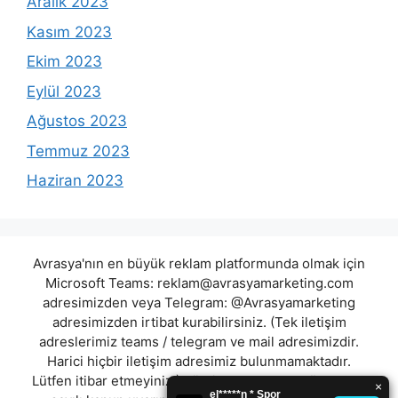
Aralık 2023
Kasım 2023
Ekim 2023
Eylül 2023
Ağustos 2023
Temmuz 2023
Haziran 2023
Avrasya'nın en büyük reklam platformunda olmak için
Microsoft Teams:
reklam@avrasyamarketing.com
adresimizden veya Telegram: @Avrasyamarketing
adresimizden irtibat kurabilirsiniz. (Tek iletişim
adreslerimiz teams / telegram ve mail adresimizdir.
Harici hiçbir iletişim adresimiz bulunmamaktadır.
Lütfen itibar etmeyiniz.) Türkiye yasalarına göre 7258