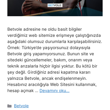
Betvole adresine ne oldu basit bilgiler
verdiğimiz web sitemize erişmeye çalıştığınızda
aşağıdaki olumsuz durumlarla karşılaşabilirsiniz.
Örnek: Türkiye’de yaşıyorsunuz dolayısıyla
Betvole giriş yapamıyorsunuz. Bunun site ve
sitedeki güncellemeler, bakım, onarım veya
teknik arızalarla hiçbir ilgisi yoktur. Bu kötü bir
şey değil. Girdiğiniz adresi kapatma kararı
yalnızca Betvole, ancak endişelenmeyin.
Hesabınız aracılığıyla Web Sitesini kullanmak,
hesap açmak …
Devamını oku…
Kategoriler
Betvole