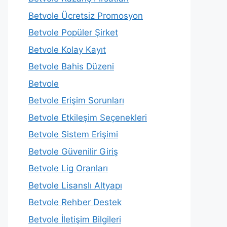
Betvole Ücretsiz Promosyon
Betvole Popüler Şirket
Betvole Kolay Kayıt
Betvole Bahis Düzeni
Betvole
Betvole Erişim Sorunları
Betvole Etkileşim Seçenekleri
Betvole Sistem Erişimi
Betvole Güvenilir Giriş
Betvole Lig Oranları
Betvole Lisanslı Altyapı
Betvole Rehber Destek
Betvole İletişim Bilgileri