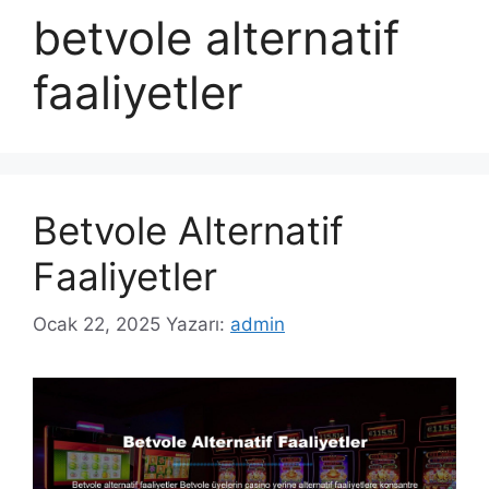
betvole alternatif
faaliyetler
Betvole Alternatif
Faaliyetler
Ocak 22, 2025
Yazarı:
admin