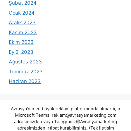
Şubat 2024
Ocak 2024
Aralık 2023
Kasım 2023
Ekim 2023
Eylül 2023
Ağustos 2023
Temmuz 2023
Haziran 2023
Avrasya'nın en büyük reklam platformunda olmak için
Microsoft Teams:
reklam@avrasyamarketing.com
adresimizden veya Telegram: @Avrasyamarketing
adresimizden irtibat kurabilirsiniz. (Tek iletişim