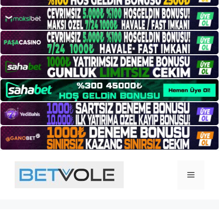
İçeriğe
atla
Menü