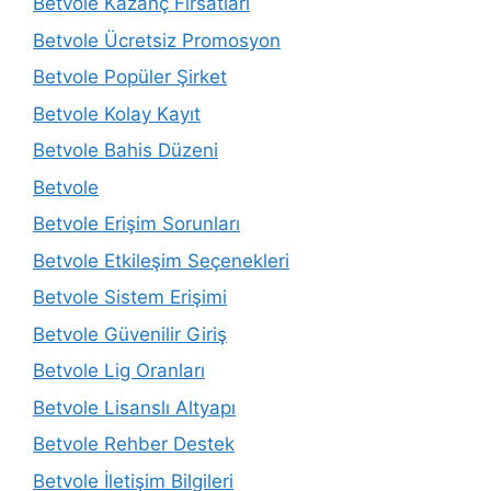
Betvole Kazanç Fırsatları
Betvole Ücretsiz Promosyon
Betvole Popüler Şirket
Betvole Kolay Kayıt
Betvole Bahis Düzeni
Betvole
Betvole Erişim Sorunları
Betvole Etkileşim Seçenekleri
Betvole Sistem Erişimi
Betvole Güvenilir Giriş
Betvole Lig Oranları
Betvole Lisanslı Altyapı
Betvole Rehber Destek
Betvole İletişim Bilgileri