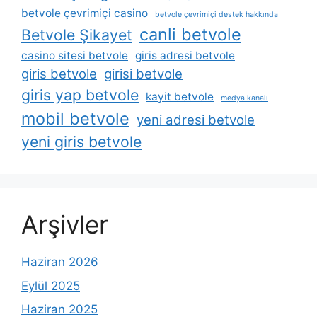
betvole çevrimiçi casino
betvole çevrimiçi destek hakkında
canli betvole
Betvole Şikayet
casino sitesi betvole
giris adresi betvole
giris betvole
girisi betvole
giris yap betvole
kayit betvole
medya kanalı
mobil betvole
yeni adresi betvole
yeni giris betvole
Arşivler
Haziran 2026
Eylül 2025
Haziran 2025