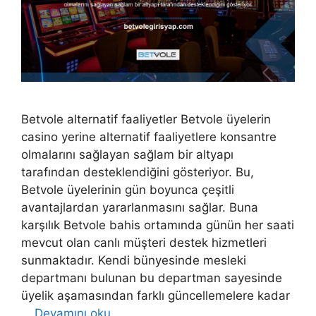
Betvole alternatif faaliyetler Betvole üyelerin
casino yerine alternatif faaliyetlere konsantre
olmalarını sağlayan sağlam bir altyapı
tarafından desteklendiğini gösteriyor. Bu,
Betvole üyelerinin gün boyunca çeşitli
avantajlardan yararlanmasını sağlar. Buna
karşılık Betvole bahis ortamında günün her saati
mevcut olan canlı müşteri destek hizmetleri
sunmaktadır. Kendi bünyesinde mesleki
departmanı bulunan bu departman sayesinde
üyelik aşamasından farklı güncellemelere kadar
…
Devamını oku…