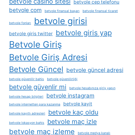
betvole casino sitesi
betvole cep telefonu
betvole com
betvole finansal başarı
betvole finansal ticaret
betvole girisi
betvole fonları
betvole giris yap
betvole giris twitter
Betvole Giriş
Betvole Giriş Adresi
Betvole Güncel
betvole güncel adresi
betvole güvenilir bahis
betvole güvenilirliği
betvole güvenlir mi
betvole hesabınıza giriş yapın
betvole instagram
betvole hesap bilgileri
betvole kayit
betvole i̇nternetten para kazanma
betvole kaç oldu
betvole kayıtlı adresleri
betvole maç izle
betvole lokasyon bahis
betvole maç izleme
betvole medya kanalı