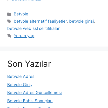
Kategoriler
Betvole
Etiketler
betvole alternatif faaliyetler
,
betvole girisi
,
betvole web ssl sertifikaları
Yorum yap
Son Yazılar
Betvole Adresi
Betvole Giriş
Betvole Adres Güncellemesi
Betvole Bahis Sonuçları