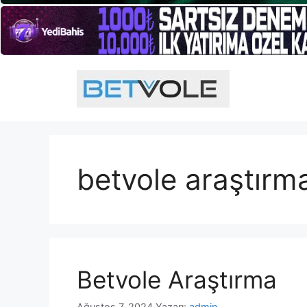
İçeriğe
atla
betvole araştırm
Betvole Araştırma
Ağustos 7, 2024
Yazarı:
admin