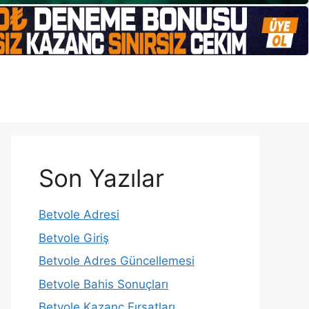
Son Yazılar
Betvole Adresi
Betvole Giriş
Betvole Adres Güncellemesi
Betvole Bahis Sonuçları
Betvole Kazanç Fırsatları