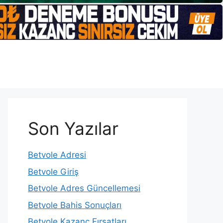
Son Yazılar
Betvole Adresi
Betvole Giriş
Betvole Adres Güncellemesi
Betvole Bahis Sonuçları
Betvole Kazanç Fırsatları