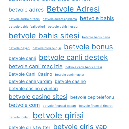
Betvole Adresi
betvole adres
betvole bahis
betvole android tenis
betvole anlam açıklama
betvole bahis faaliyetleri
betvole bahis hesabı
betvole bahis sitesi
betvole bahis çarkı
betvole bonus
betvole başarı
betvole blog bilgisi
betvole canli destek
betvole canli
betvole canli maç izle
betvole canlı bahis sitesi
Betvole Canlı Casino
betvole canlı maçlar
betvole canlı yardım
betvole casino
betvole casino oyunları
betvole casino sitesi
betvole cep telefonu
betvole com
betvole finansal başarı
betvole finansal ticaret
betvole girisi
betvole fonları
betvole giris yap
betvole giris twitter