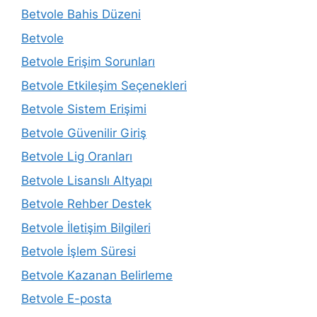
Betvole Bahis Düzeni
Betvole
Betvole Erişim Sorunları
Betvole Etkileşim Seçenekleri
Betvole Sistem Erişimi
Betvole Güvenilir Giriş
Betvole Lig Oranları
Betvole Lisanslı Altyapı
Betvole Rehber Destek
Betvole İletişim Bilgileri
Betvole İşlem Süresi
Betvole Kazanan Belirleme
Betvole E-posta