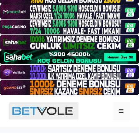
İçeriğe
atla
Menü