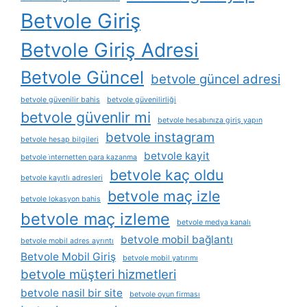
Betvole Giriş
Betvole Giriş Adresi
Betvole Güncel
betvole güncel adresi
betvole güvenilir bahis
betvole güvenilirliği
betvole güvenlir mi
betvole hesabınıza giriş yapın
betvole instagram
betvole hesap bilgileri
betvole kayit
betvole i̇nternetten para kazanma
betvole kaç oldu
betvole kayıtlı adresleri
betvole maç izle
betvole lokasyon bahis
betvole maç izleme
betvole medya kanalı
betvole mobil bağlantı
betvole mobil adres ayrıntı
Betvole Mobil Giriş
betvole mobil yatırımı
betvole müşteri hizmetleri
betvole nasil bir site
betvole oyun firması