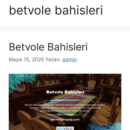
betvole bahisleri
Betvole Bahisleri
Mayıs 15, 2025
Yazarı:
admin