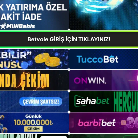
Betvole GİRİŞ İÇİN TIKLAYINIZ!