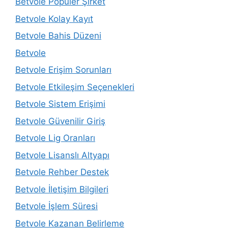
Betvole Popüler Şirket
Betvole Kolay Kayıt
Betvole Bahis Düzeni
Betvole
Betvole Erişim Sorunları
Betvole Etkileşim Seçenekleri
Betvole Sistem Erişimi
Betvole Güvenilir Giriş
Betvole Lig Oranları
Betvole Lisanslı Altyapı
Betvole Rehber Destek
Betvole İletişim Bilgileri
Betvole İşlem Süresi
Betvole Kazanan Belirleme