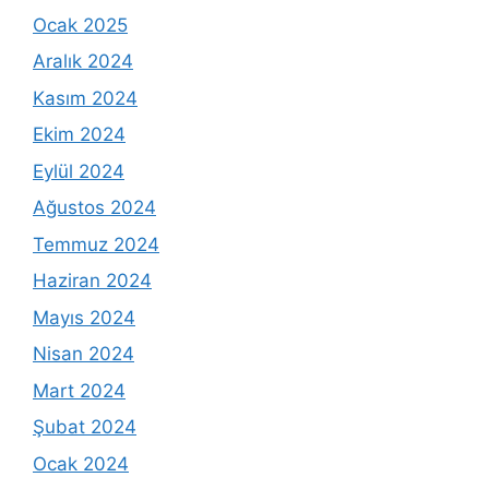
Ocak 2025
Aralık 2024
Kasım 2024
Ekim 2024
Eylül 2024
Ağustos 2024
Temmuz 2024
Haziran 2024
Mayıs 2024
Nisan 2024
Mart 2024
Şubat 2024
Ocak 2024