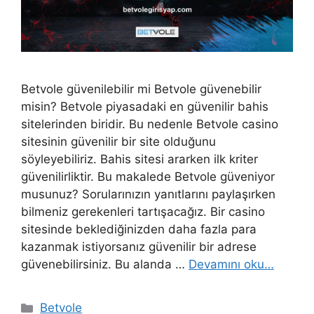
Betvole güvenilebilir mi Betvole güvenebilir
misin? Betvole piyasadaki en güvenilir bahis
sitelerinden biridir. Bu nedenle Betvole casino
sitesinin güvenilir bir site olduğunu
söyleyebiliriz. Bahis sitesi ararken ilk kriter
güvenilirliktir. Bu makalede Betvole güveniyor
musunuz? Sorularınızın yanıtlarını paylaşırken
bilmeniz gerekenleri tartışacağız. Bir casino
sitesinde beklediğinizden daha fazla para
kazanmak istiyorsanız güvenilir bir adrese
güvenebilirsiniz. Bu alanda …
Devamını oku…
Kategoriler
Betvole