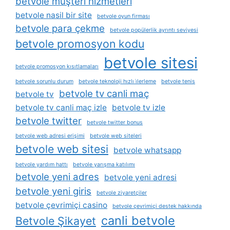
betvole müşteri hizmetleri
betvole nasil bir site
betvole oyun firması
betvole para çekme
betvole popülerlik ayrıntı seviyesi
betvole promosyon kodu
betvole sitesi
betvole promosyon kısıtlamaları
betvole sorunlu durum
betvole teknoloji hızlı i̇lerleme
betvole tenis
betvole tv canli maç
betvole tv
betvole tv canli maç izle
betvole tv izle
betvole twitter
betvole twitter bonus
betvole web adresi erişimi
betvole web siteleri
betvole web sitesi
betvole whatsapp
betvole yardım hattı
betvole yarışma katılımı
betvole yeni adres
betvole yeni adresi
betvole yeni giris
betvole ziyaretçiler
betvole çevrimiçi casino
betvole çevrimiçi destek hakkında
canli betvole
Betvole Şikayet