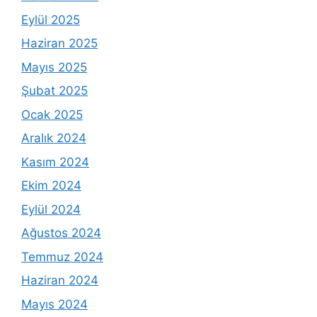
Eylül 2025
Haziran 2025
Mayıs 2025
Şubat 2025
Ocak 2025
Aralık 2024
Kasım 2024
Ekim 2024
Eylül 2024
Ağustos 2024
Temmuz 2024
Haziran 2024
Mayıs 2024