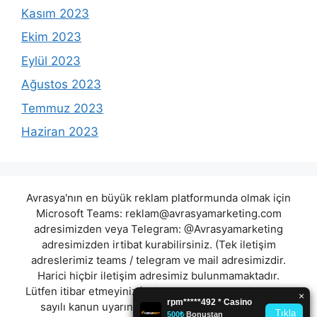
Kasım 2023
Ekim 2023
Eylül 2023
Ağustos 2023
Temmuz 2023
Haziran 2023
Avrasya'nın en büyük reklam platformunda olmak için
Microsoft Teams:
reklam@avrasyamarketing.com
adresimizden veya Telegram: @Avrasyamarketing
adresimizden irtibat kurabilirsiniz. (Tek iletişim
adreslerimiz teams / telegram ve mail adresimizdir.
Harici hiçbir iletişim adresimiz bulunmamaktadır.
Lütfen itibar etmeyiniz.) Türkiye yasalarına göre 7258
sayılı kanun uyarınca yasa dışı bahis oynamanın