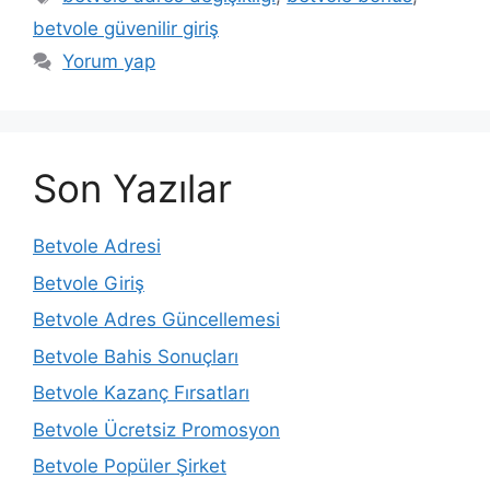
betvole güvenilir giriş
Yorum yap
Son Yazılar
Betvole Adresi
Betvole Giriş
Betvole Adres Güncellemesi
Betvole Bahis Sonuçları
Betvole Kazanç Fırsatları
Betvole Ücretsiz Promosyon
Betvole Popüler Şirket