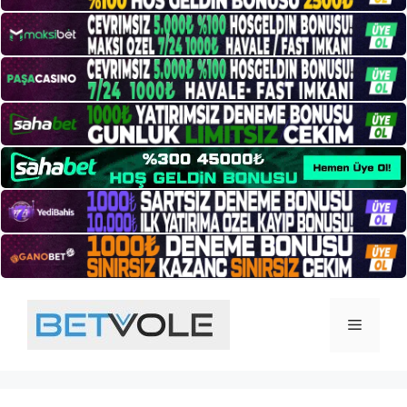
İçeriğe
atla
Menü