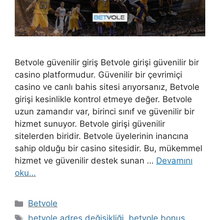
Betvole güvenilir giriş Betvole girişi güvenilir bir
casino platformudur. Güvenilir bir çevrimiçi
casino ve canlı bahis sitesi arıyorsanız, Betvole
girişi kesinlikle kontrol etmeye değer. Betvole
uzun zamandır var, birinci sınıf ve güvenilir bir
hizmet sunuyor. Betvole girişi güvenilir
sitelerden biridir. Betvole üyelerinin inancına
sahip olduğu bir casino sitesidir. Bu, mükemmel
hizmet ve güvenilir destek sunan …
Devamını
oku…
Kategoriler
Betvole
Etiketler
betvole adres değişikliği
,
betvole bonus
,