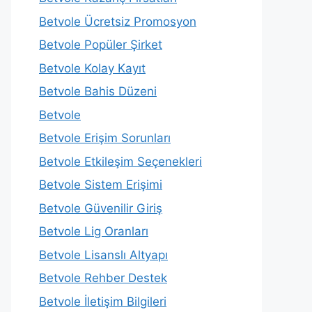
Betvole Ücretsiz Promosyon
Betvole Popüler Şirket
Betvole Kolay Kayıt
Betvole Bahis Düzeni
Betvole
Betvole Erişim Sorunları
Betvole Etkileşim Seçenekleri
Betvole Sistem Erişimi
Betvole Güvenilir Giriş
Betvole Lig Oranları
Betvole Lisanslı Altyapı
Betvole Rehber Destek
Betvole İletişim Bilgileri