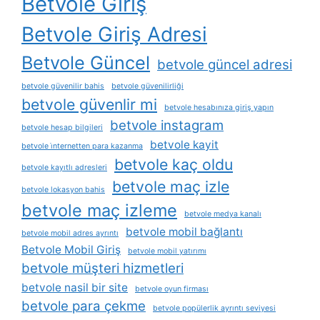
Betvole Giriş
Betvole Giriş Adresi
Betvole Güncel
betvole güncel adresi
betvole güvenilir bahis
betvole güvenilirliği
betvole güvenlir mi
betvole hesabınıza giriş yapın
betvole instagram
betvole hesap bilgileri
betvole kayit
betvole i̇nternetten para kazanma
betvole kaç oldu
betvole kayıtlı adresleri
betvole maç izle
betvole lokasyon bahis
betvole maç izleme
betvole medya kanalı
betvole mobil bağlantı
betvole mobil adres ayrıntı
Betvole Mobil Giriş
betvole mobil yatırımı
betvole müşteri hizmetleri
betvole nasil bir site
betvole oyun firması
betvole para çekme
betvole popülerlik ayrıntı seviyesi