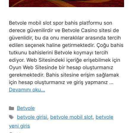
Betvole mobil slot spor bahis platformu son
derece güvenilirdir ve Betvole Casino sitesi de
güvenlidir, bu da onu meraklılar arasında tercih
edilen seçenek haline getirmektedir. Çoğu bahis
tutkunu bahislerini Betvole koymayı tercih
ediyor. Web Sitesindeki içeriğe erişebilmek için
Oyun Web Sitesinde bir hesap oluşturmanız
gerekmektedir. Bahis sitesine erişim sağlamak
için hesap oluşturmanız ve giriş yapmanız …
Devamını oku…
Kategoriler
Betvole
Etiketler
betvole girisi
,
betvole mobil slot
,
betvole
yeni giris