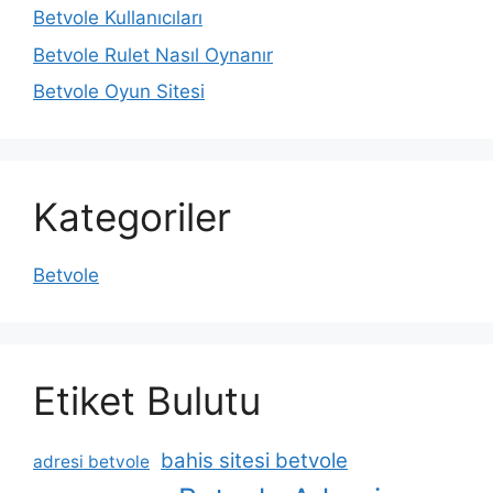
Betvole Kullanıcıları
Betvole Rulet Nasıl Oynanır
Betvole Oyun Sitesi
Kategoriler
Betvole
Etiket Bulutu
bahis sitesi betvole
adresi betvole