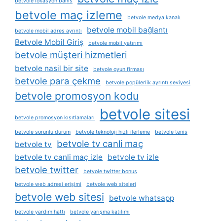
betvole lokasyon bahis
betvole maç izleme
betvole medya kanalı
betvole mobil bağlantı
betvole mobil adres ayrıntı
Betvole Mobil Giriş
betvole mobil yatırımı
betvole müşteri hizmetleri
betvole nasil bir site
betvole oyun firması
betvole para çekme
betvole popülerlik ayrıntı seviyesi
betvole promosyon kodu
betvole sitesi
betvole promosyon kısıtlamaları
betvole sorunlu durum
betvole teknoloji hızlı i̇lerleme
betvole tenis
betvole tv canli maç
betvole tv
betvole tv canli maç izle
betvole tv izle
betvole twitter
betvole twitter bonus
betvole web adresi erişimi
betvole web siteleri
betvole web sitesi
betvole whatsapp
betvole yardım hattı
betvole yarışma katılımı