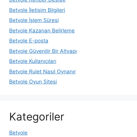
Betvole İletişim Bilgileri
Betvole İşlem Süresi
Betvole Kazanan Belirleme
Betvole E-posta
Betvole Güvenilir Bir Altyapı
Betvole Kullanıcıları
Betvole Rulet Nasıl Oynanır
Betvole Oyun Sitesi
Kategoriler
Betvole