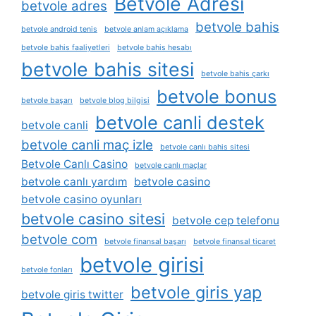
Betvole Adresi
betvole adres
betvole bahis
betvole android tenis
betvole anlam açıklama
betvole bahis faaliyetleri
betvole bahis hesabı
betvole bahis sitesi
betvole bahis çarkı
betvole bonus
betvole başarı
betvole blog bilgisi
betvole canli destek
betvole canli
betvole canli maç izle
betvole canlı bahis sitesi
Betvole Canlı Casino
betvole canlı maçlar
betvole canlı yardım
betvole casino
betvole casino oyunları
betvole casino sitesi
betvole cep telefonu
betvole com
betvole finansal başarı
betvole finansal ticaret
betvole girisi
betvole fonları
betvole giris yap
betvole giris twitter