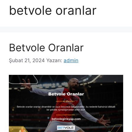
betvole oranlar
Betvole Oranlar
Şubat 21, 2024
Yazarı:
admin