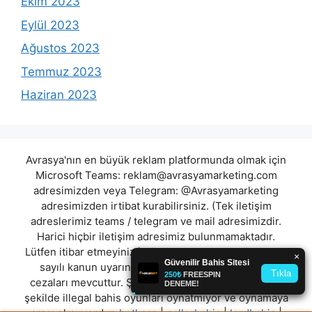
Ekim 2023
Eylül 2023
Ağustos 2023
Temmuz 2023
Haziran 2023
Avrasya'nın en büyük reklam platformunda olmak için
Microsoft Teams:
reklam@avrasyamarketing.com
adresimizden veya Telegram: @Avrasyamarketing
adresimizden irtibat kurabilirsiniz. (Tek iletişim
adreslerimiz teams / telegram ve mail adresimizdir.
Harici hiçbir iletişim adresimiz bulunmamaktadır.
Lütfen itibar etmeyiniz.) Türkiye yasalarına göre 7258
sayılı kanun uyarınca yasa dışı bahis oynamanın
cezaları mevcuttur. Şu an bulunduğunuz site hiç bir
şekilde illegal bahis oyunları oynatmıyor ve oynamaya