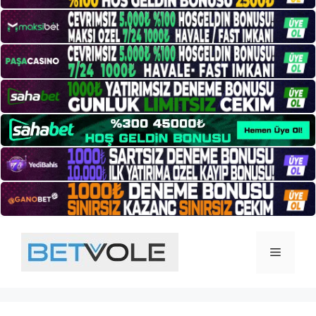
İçeriğe
atla
Menü