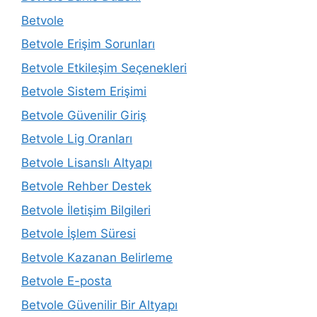
Betvole
Betvole Erişim Sorunları
Betvole Etkileşim Seçenekleri
Betvole Sistem Erişimi
Betvole Güvenilir Giriş
Betvole Lig Oranları
Betvole Lisanslı Altyapı
Betvole Rehber Destek
Betvole İletişim Bilgileri
Betvole İşlem Süresi
Betvole Kazanan Belirleme
Betvole E-posta
Betvole Güvenilir Bir Altyapı