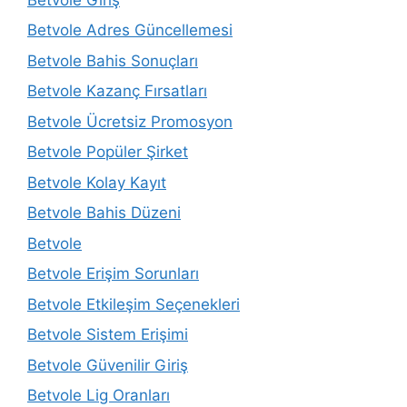
Betvole Adres Güncellemesi
Betvole Bahis Sonuçları
Betvole Kazanç Fırsatları
Betvole Ücretsiz Promosyon
Betvole Popüler Şirket
Betvole Kolay Kayıt
Betvole Bahis Düzeni
Betvole
Betvole Erişim Sorunları
Betvole Etkileşim Seçenekleri
Betvole Sistem Erişimi
Betvole Güvenilir Giriş
Betvole Lig Oranları