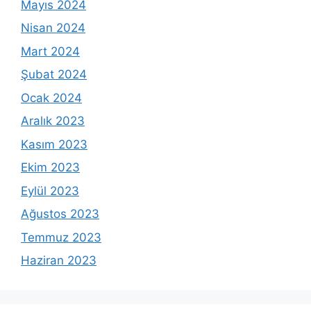
Mayıs 2024
Nisan 2024
Mart 2024
Şubat 2024
Ocak 2024
Aralık 2023
Kasım 2023
Ekim 2023
Eylül 2023
Ağustos 2023
Temmuz 2023
Haziran 2023