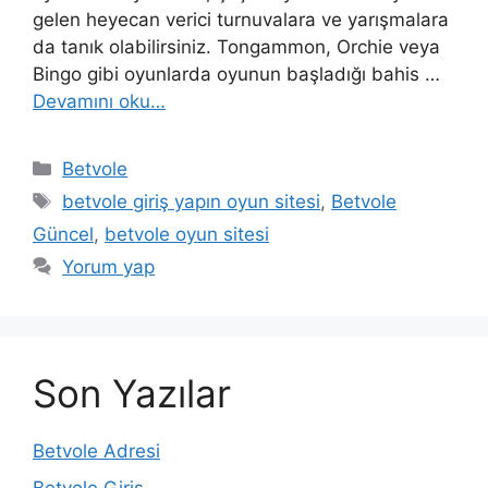
gelen heyecan verici turnuvalara ve yarışmalara
da tanık olabilirsiniz. Tongammon, Orchie veya
Bingo gibi oyunlarda oyunun başladığı bahis …
Devamını oku…
Kategoriler
Betvole
Etiketler
betvole giriş yapın oyun sitesi
,
Betvole
Güncel
,
betvole oyun sitesi
Yorum yap
Son Yazılar
Betvole Adresi
Betvole Giriş