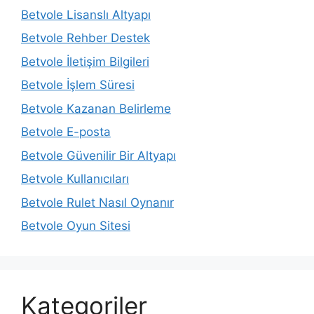
Betvole Lisanslı Altyapı
Betvole Rehber Destek
Betvole İletişim Bilgileri
Betvole İşlem Süresi
Betvole Kazanan Belirleme
Betvole E-posta
Betvole Güvenilir Bir Altyapı
Betvole Kullanıcıları
Betvole Rulet Nasıl Oynanır
Betvole Oyun Sitesi
Kategoriler