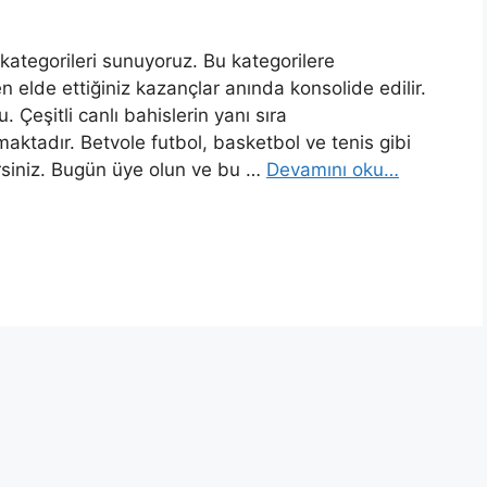
s kategorileri sunuyoruz. Bu kategorilere
elde ettiğiniz kazançlar anında konsolide edilir.
 Çeşitli canlı bahislerin yanı sıra
maktadır. Betvole futbol, basketbol ve tenis gibi
irsiniz. Bugün üye olun ve bu …
Devamını oku…