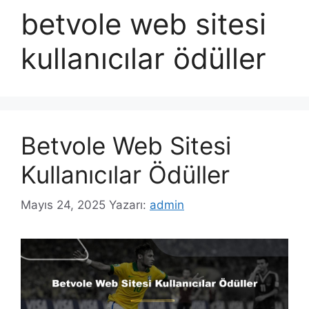
betvole web sitesi
kullanıcılar ödüller
Betvole Web Sitesi
Kullanıcılar Ödüller
Mayıs 24, 2025
Yazarı:
admin