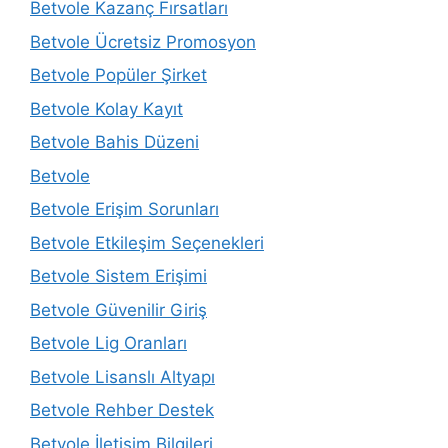
Betvole Kazanç Fırsatları
Betvole Ücretsiz Promosyon
Betvole Popüler Şirket
Betvole Kolay Kayıt
Betvole Bahis Düzeni
Betvole
Betvole Erişim Sorunları
Betvole Etkileşim Seçenekleri
Betvole Sistem Erişimi
Betvole Güvenilir Giriş
Betvole Lig Oranları
Betvole Lisanslı Altyapı
Betvole Rehber Destek
Betvole İletişim Bilgileri