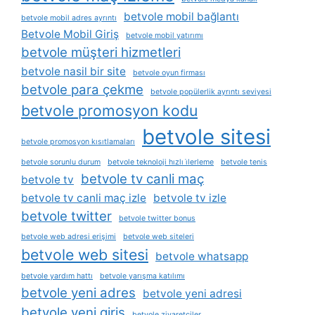
betvole mobil bağlantı
betvole mobil adres ayrıntı
Betvole Mobil Giriş
betvole mobil yatırımı
betvole müşteri hizmetleri
betvole nasil bir site
betvole oyun firması
betvole para çekme
betvole popülerlik ayrıntı seviyesi
betvole promosyon kodu
betvole sitesi
betvole promosyon kısıtlamaları
betvole sorunlu durum
betvole teknoloji hızlı i̇lerleme
betvole tenis
betvole tv canli maç
betvole tv
betvole tv canli maç izle
betvole tv izle
betvole twitter
betvole twitter bonus
betvole web adresi erişimi
betvole web siteleri
betvole web sitesi
betvole whatsapp
betvole yardım hattı
betvole yarışma katılımı
betvole yeni adres
betvole yeni adresi
betvole yeni giris
betvole ziyaretçiler