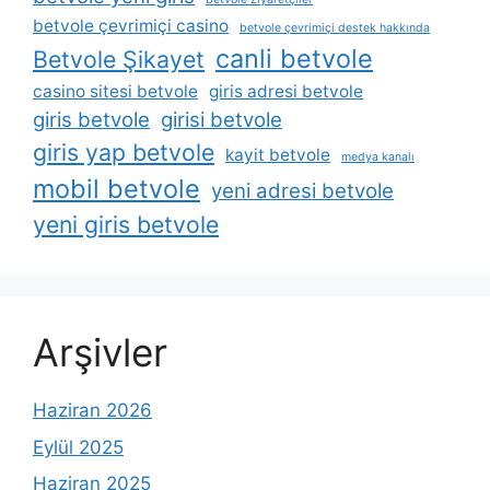
betvole çevrimiçi casino
betvole çevrimiçi destek hakkında
canli betvole
Betvole Şikayet
casino sitesi betvole
giris adresi betvole
giris betvole
girisi betvole
giris yap betvole
kayit betvole
medya kanalı
mobil betvole
yeni adresi betvole
yeni giris betvole
Arşivler
Haziran 2026
Eylül 2025
Haziran 2025