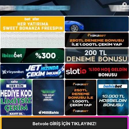
×
Betvole GİRİŞ İÇİN TIKLAYINIZ!