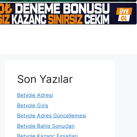
Son Yazılar
Betvole Adresi
Betvole Giriş
Betvole Adres Güncellemesi
Betvole Bahis Sonuçları
Betvole Kazanç Fırsatları