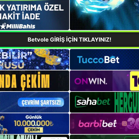
Betvole GİRİŞ İÇİN TIKLAYINIZ!