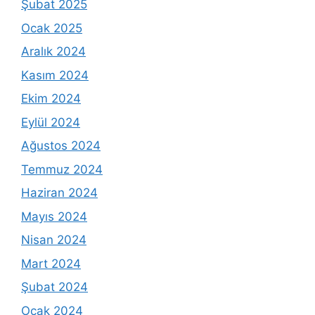
Şubat 2025
Ocak 2025
Aralık 2024
Kasım 2024
Ekim 2024
Eylül 2024
Ağustos 2024
Temmuz 2024
Haziran 2024
Mayıs 2024
Nisan 2024
Mart 2024
Şubat 2024
Ocak 2024