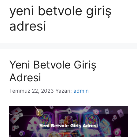
yeni betvole giriş
adresi
Yeni Betvole Giriş
Adresi
Temmuz 22, 2023
Yazarı:
admin