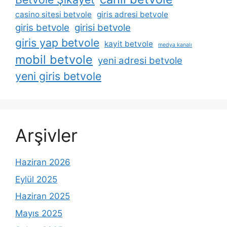
casino sitesi betvole
giris adresi betvole
giris betvole
girisi betvole
giris yap betvole
kayit betvole
medya kanalı
mobil betvole
yeni adresi betvole
yeni giris betvole
Arşivler
Haziran 2026
Eylül 2025
Haziran 2025
Mayıs 2025