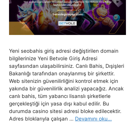
Yeni seobahis giriş adresi değiştirilen domain
bilgilerinize Yeni Betvole Giriş Adresi
sayfasından ulaşabilirsiniz. Canlı Bahis, Dışişleri
Bakanlığı tarafından onaylanmış bir şirkettir.
Web sitenizin güvenilirliğini kontrol etmek için
yakında bir güvenilirlik analizi yapacağız. Ancak
canlı bahis, tüm yabancı lisanslı şirketlerle
gerçekleştiği için yasa dışı kabul edilir. Bu
durumda casino sitesi adresi bloke edilecektir.
Adres bloklarıyla çalışan …
Devamını oku…