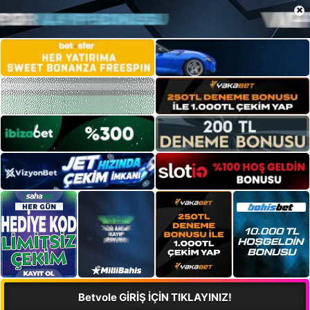
×
Betvole GİRİŞ İÇİN TIKLAYINIZ!